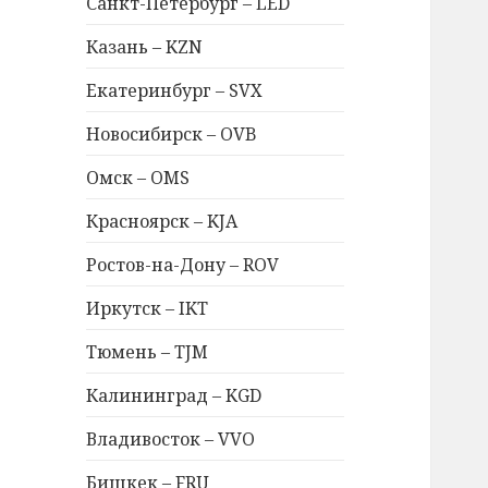
Санкт-Петербург – LED
Казань – KZN
Екатеринбург – SVX
Новосибирск – OVB
Омск – OMS
Красноярск – KJA
Ростов-на-Дону – ROV
Иркутск – IKT
Тюмень – TJM
Калининград – KGD
Владивосток – VVO
Бишкек – FRU