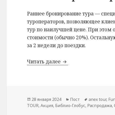
Раннее бронирование тура — спец
туроператоров, позволяющее клие
тур по наилучшей цене. При этом о
стоимости (обычно 20%). Остальну
за 2 недели до поездки.
Раннее бронирование
Читать далее
Опубликовано
Рубрики
Метки
28 января 2024
Пост
anex tour
,
Fu
TOUR
,
Акция
,
Библио-Глобус
,
Распродажа
,