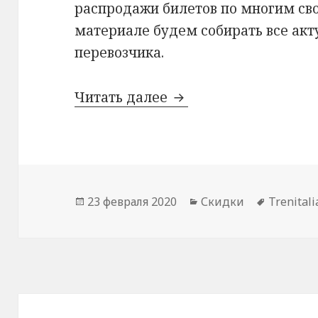
распродажи билетов по многим св
материале будем собирать все ак
перевозчика.
Распродажи Trenitali
Читать далее
Опубликовано
Рубрики
Метки
23 февраля 2020
Скидки
Trenitali