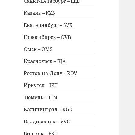
Санкт-Петербург – LED
Казань – KZN
Екатеринбург – SVX
Новосибирск – OVB
Омск – OMS
Красноярск – KJA
Ростов-на-Дону – ROV
Иркутск – IKT
Тюмень – TJM
Калининград – KGD
Владивосток – VVO
Бишкек – FRU