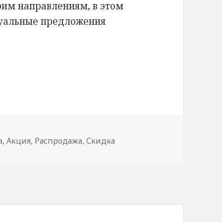
оим направлениям, в этом
туальные предложения
a: поезда по Италии
a
,
Акция
,
Распродажа
,
Скидка