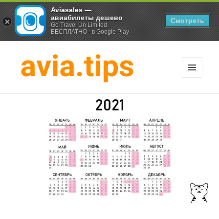
Aviasales —
авиабилеты дешево
Смотреть
Go Travel Un Limited
БЕСПЛАТНО - в Google Play
МЕНЮ
И
Хитрости экономных
ВИДЖЕТЫ
путешественников