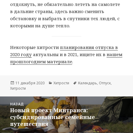
отдохнуть, не обязательно лететь на самолете
в дальние страны, здесь важно сменить
обстановку и выбрать в спутники тех людей, с
которыми на душе тепло.
Некоторые хитрости
планирования отпуска в
2020 году
актуальны и в 2021, ищите их в
нашем
прошлогоднем материале
.
Опубликовано
Рубрики
Метки
11 декабря 2020
Хитрости
Календарь
,
Отпуск
,
Хитрости
Навигация
НАЗАД
по
Новый проект Минтранса:
Предыдущая
записям
субсидированные семейные
запись:
путешествия