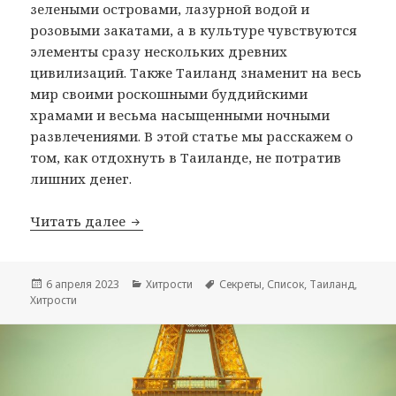
зелеными островами, лазурной водой и
розовыми закатами, а в культуре чувствуются
элементы сразу нескольких древних
цивилизаций. Также Таиланд знаменит на весь
мир своими роскошными буддийскими
храмами и весьма насыщенными ночными
развлечениями. В этой статье мы расскажем о
том, как отдохнуть в Таиланде, не потратив
лишних денег.
Хитрости экономного Таиланда
Читать далее
Опубликовано
Рубрики
Метки
6 апреля 2023
Хитрости
Секреты
,
Список
,
Таиланд
,
Хитрости