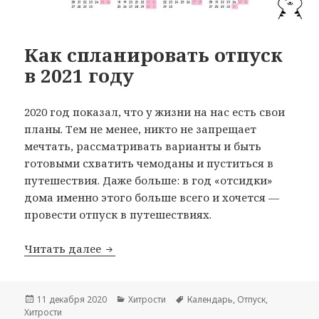
Как спланировать отпуск
в 2021 году
2020 год показал, что у жизни на нас есть свои
планы. Тем не менее, никто не запрещает
мечтать, рассматривать варианты и быть
готовыми схватить чемоданы и пуститься в
путешествия. Даже больше: в год «отсидки»
дома именно этого больше всего и хочется —
провести отпуск в путешествиях.
Как спланировать отпуск в 2021 году
Читать далее
Опубликовано
Рубрики
Метки
11 декабря 2020
Хитрости
Календарь
,
Отпуск
,
Хитрости