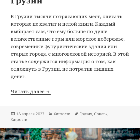
Грузии
В Грузии тысячи потрясающих мест, описать
которые не хватит и целой книги. Каждый
выбирает сам, что ему больше по душе —
величественные горы или морское побережье,
современные футуристические здания или
старые города с многовековой историей. В этой
статье содержится информация о том, как
отдохнуть в Грузии, не потратив лишних
денег.
Хитрости экономной Грузии
Читать далее
Опубликовано
Рубрики
Метки
18 апреля 2023
Хитрости
Грузия
,
Советы
,
Хитрости