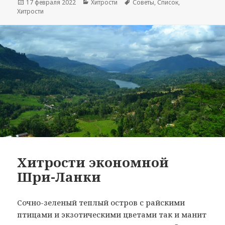
Опубликовано
Рубрики
Метки
17 февраля 2022
Хитрости
Советы
,
Список
,
Хитрости
Хитрости экономной
Шри-Ланки
Сочно-зеленый теплый остров с райскими
птицами и экзотическими цветами так и манит