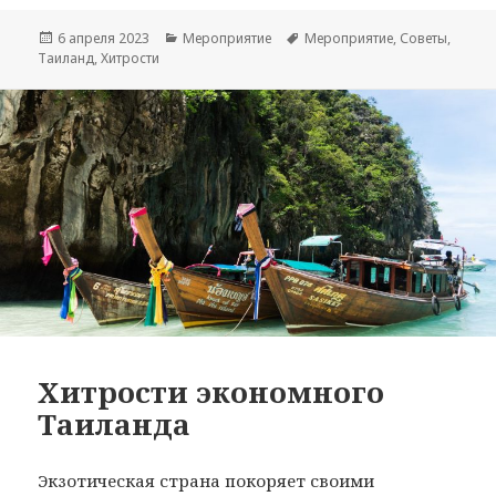
Опубликовано
Рубрики
Метки
6 апреля 2023
Мероприятие
Мероприятие
,
Советы
,
Таиланд
,
Хитрости
Хитрости экономного
Таиланда
Экзотическая страна покоряет своими