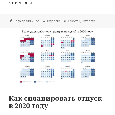
Хитрости экономной Греции
Читать далее
Опубликовано
Рубрики
Метки
17 февраля 2022
Хитрости
Секреты
,
Хитрости
Как спланировать отпуск
в 2020 году