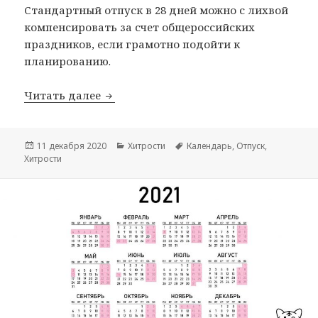
Стандартный отпуск в 28 дней можно с лихвой
компенсировать за счет общероссийских
праздников, если грамотно подойти к
планированию.
Как спланировать отпуск в 2020 году
Читать далее
Опубликовано
Рубрики
Метки
11 декабря 2020
Хитрости
Календарь
,
Отпуск
,
Хитрости