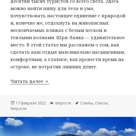
десятки тысяч туристов со всего света. Здесь
можно найти пищу для тела и ума,
почувствовать настоящее единение с природой
и, конечно же, отдохнуть на живописных
нескончаемых пляжах с белым песком и
теплыми волнами. Шри-Ланка — удивительное
место. В этой статье мы расскажем о том, как
сделать ваш отдых максимально насыщенным,
комфортным, а главное, как провести время на
острове, не потратив лишних денег.
Хитрости экономной Шри-Ланки
Читать далее
Опубликовано
Рубрики
Метки
17 февраля 2022
Хитрости
Советы
,
Список
,
Хитрости