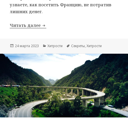
узнаете, как посетить Францию, не потратив
лишних денег.
Хитрости экономной Франции
Читать далее
Опубликовано
Рубрики
Метки
24 марта 2023
Хитрости
Секреты
,
Хитрости