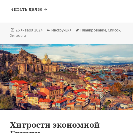
Чек-лист дел перед отъездом в отпус
Читать далее
Опубликовано
Рубрики
Метки
26 января 2024
Инструкция
Планирование
,
Список
,
Хитрости
Хитрости экономной