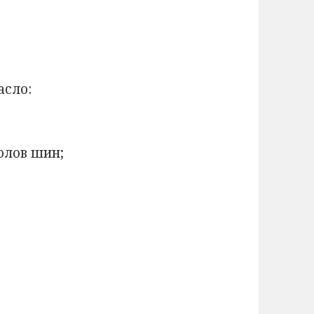
асло:
олов шин;