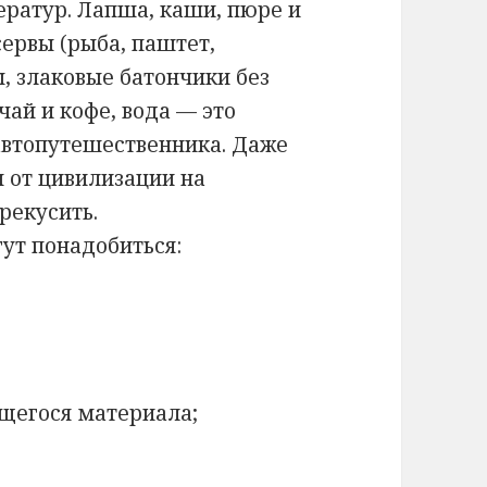
ератур. Лапша, каши, пюре и
сервы (рыба, паштет,
ы, злаковые батончики без
ай и кофе, вода — это
автопутешественника. Даже
 от цивилизации на
рекусить.
ут понадобиться:
ющегося материала;