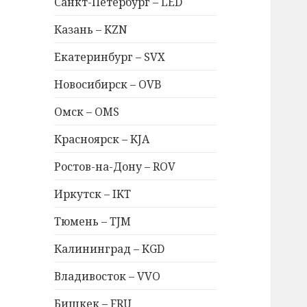
Санкт-Петербург – LED
Казань – KZN
Екатеринбург – SVX
Новосибирск – OVB
Омск – OMS
Красноярск – KJA
Ростов-на-Дону – ROV
Иркутск – IKT
Тюмень – TJM
Калининград – KGD
Владивосток – VVO
Бишкек – FRU