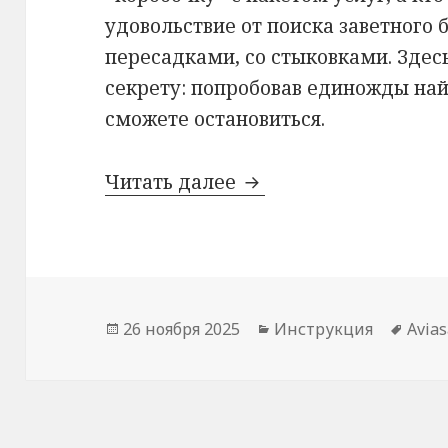
удовольствие от поиска заветного 
пересадками, со стыковками. Здесь
секрету: попробовав единожды найт
сможете остановиться.
Как искать авиабиле
Читать далее
Опубликовано
Рубрики
Мет
26 ноября 2025
Инструкция
Avias