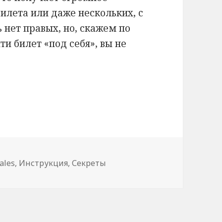
билета или даже нескольких, с
 нет правых, но, скажем по
и билет «под себя», вы не
ты
ки
ales
,
Инструкция
,
Секреты