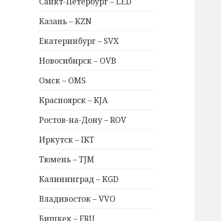
Санкт-Петербург – LED
Казань – KZN
Екатеринбург – SVX
Новосибирск – OVB
Омск – OMS
Красноярск – KJA
Ростов-на-Дону – ROV
Иркутск – IKT
Тюмень – TJM
Калининград – KGD
Владивосток – VVO
Бишкек – FRU