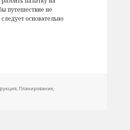
 разбить палатку на
бы путешествие не
, следует основательно
путешествий на автомобиле
и
рукция
,
Планирование
,