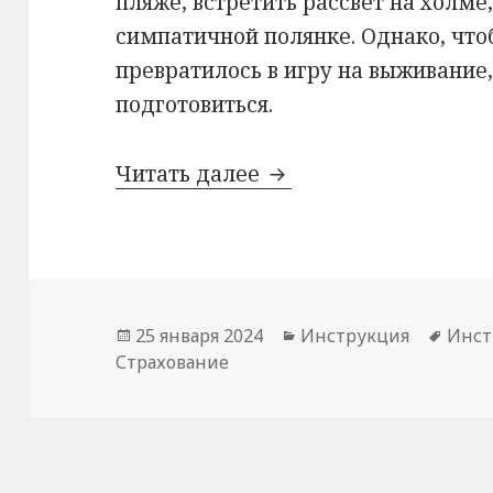
пляже, встретить рассвет на холме,
симпатичной полянке. Однако, что
превратилось в игру на выживание
подготовиться.
Полезные вещи для 
Читать далее
Опубликовано
Рубрики
Метк
25 января 2024
Инструкция
Инст
Страхование