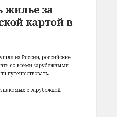
 жилье за
ской картой в
 ушли из России, российские
тать со всеми зарубежными
али путешествовать.
и знакомых с зарубежной
ье за рубежом российской картой в 2024 году