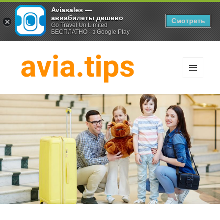
Aviasales —
авиабилеты дешево
Смотреть
Go Travel Un Limited
БЕСПЛАТНО - в Google Play
МЕНЮ
И
Хитрости экономных
ВИДЖЕТЫ
путешественников