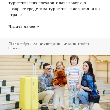
туристических поездок. Иначе говоря, о
возврате средств за туристические поездки по
стране.
Второй этап получения кешбэка за по
Читать далее
Опубликовано
Рубрики
Метки
16 октября 2020
Инструкция
Акция
,
кешбэк
,
Новости