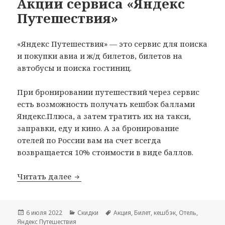
Акции сервиса «Яндекс
Путешествия»
«Яндекс Путешествия» — это сервис для поиска
и покупки авиа и ж/д билетов, билетов на
автобусы и поиска гостиниц.
При бронировании путешествий через сервис
есть возможность получать кешбэк баллами
Яндекс.Плюса, а затем тратить их на такси,
заправки, еду и кино. А за бронирование
отелей по России вам на счет всегда
возвращается 10% стоимости в виде баллов.
Акции сервиса «Яндекс Путешествия»
Читать далее
Опубликовано
Рубрики
Метки
6 июля 2022
Скидки
Акция
,
Билет
,
кешбэк
,
Отель
,
Яндекс Путешествия