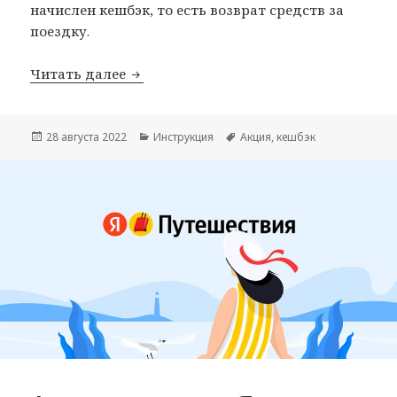
начислен кешбэк, то есть возврат средств за
поездку.
Кешбэк Мишустина 7: субсидии на пут
Читать далее
Опубликовано
Рубрики
Метки
28 августа 2022
Инструкция
Акция
,
кешбэк