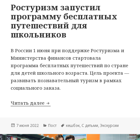
Ростуризм запустил
программу бесплатных
путешествий для
школьников
В России 1 июня при поддержке Ростуризма и
Министерства финансов стартовала
программа бесплатных путешествий по стране
для детей школьного возраста. Цель проекта —
развивать познавательный туризм в рамках
социального заказа.
Ростуризм запустил программу бесп
Читать далее
Опубликовано
Рубрики
Метки
7 июня 2022
Пост
кешбэк
,
С детьми
,
Экскурсии