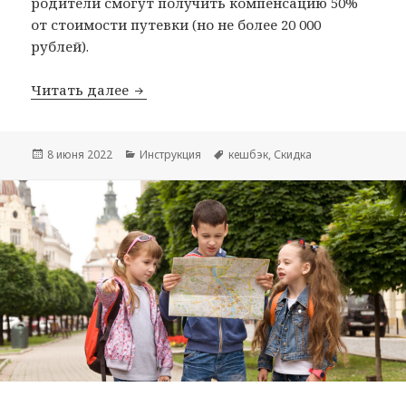
родители смогут получить компенсацию 50%
от стоимости путевки (но не более 20 000
рублей).
Детский кешбэк: за летний отдых вер
Читать далее
Опубликовано
Рубрики
Метки
8 июня 2022
Инструкция
кешбэк
,
Скидка