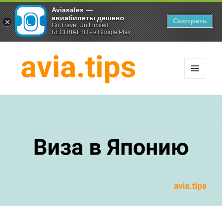
Aviasales —
авиабилеты дешево
Смотреть
Go Travel Un Limited
БЕСПЛАТНО - в Google Play
МЕНЮ
И
Хитрости экономных
ВИДЖЕТЫ
путешественников