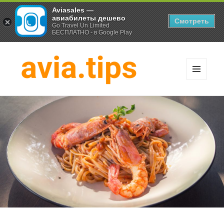
Aviasales —
авиабилеты дешево
Смотреть
Go Travel Un Limited
БЕСПЛАТНО - в Google Play
МЕНЮ
И
Хитрости экономных
ВИДЖЕТЫ
путешественников