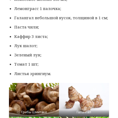
Лемонграсс 1 палочка;
Галангал небольшой кусок, толщиной в 1 см;
Паста чили;
Каффир 3 листа;
Лук шалот;
Зеленый лук;
Томат 1 шт;
Листья эрингиум.
Грибы Шиитаке
Галангал