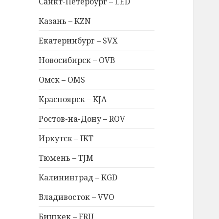
Санкт-Петербург – LED
Казань – KZN
Екатеринбург – SVX
Новосибирск – OVB
Омск – OMS
Красноярск – KJA
Ростов-на-Дону – ROV
Иркутск – IKT
Тюмень – TJM
Калининград – KGD
Владивосток – VVO
Бишкек – FRU