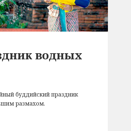
здник водных
ейный буддийский праздник
льшим размахом.
к водных процедур