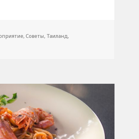
ки
оприятие
,
Советы
,
Таиланд
,