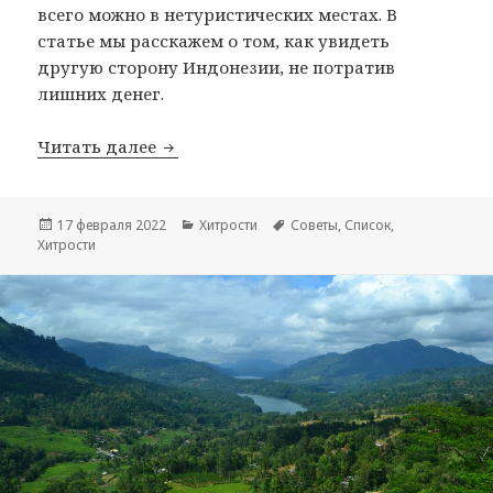
всего можно в нетуристических местах. В
статье мы расскажем о том, как увидеть
другую сторону Индонезии, не потратив
лишних денег.
Нетуристическая Индонезия
Читать далее
Опубликовано
Рубрики
Метки
17 февраля 2022
Хитрости
Советы
,
Список
,
Хитрости