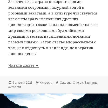
Экзотическая страна покоряет своими
зелеными островами, лазурной водой и
розовыми закатами, а в культуре чувствуются
элементы сразу нескольких древних
цивилизаций. Также Таиланд знаменит на весь
мир своими роскошными буддийскими
храмами и весьма насыщенными ночными
развлечениями. В этой статье мы расскажем о
том, как отдохнуть в Таиланде, не потратив
лишних денег.
Хитрости экономного Таиланда
Читать далее
Опубликовано
Рубрики
Метки
6 апреля 2023
Хитрости
Секреты
,
Список
,
Таиланд
,
Хитрости