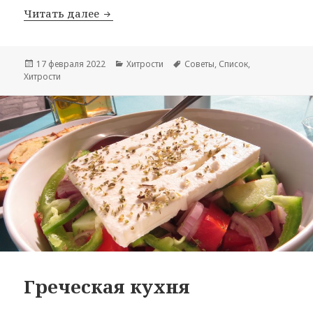
Хитрости экономной Шри-Ланки
Читать далее
Опубликовано
Рубрики
Метки
17 февраля 2022
Хитрости
Советы
,
Список
,
Хитрости
Греческая кухня