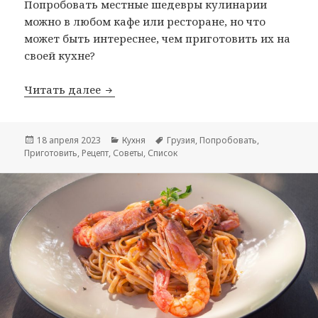
Попробовать местные шедевры кулинарии
можно в любом кафе или ресторане, но что
может быть интереснее, чем приготовить их на
своей кухне?
Грузинская кухня
Читать далее
Опубликовано
Рубрики
Метки
18 апреля 2023
Кухня
Грузия
,
Попробовать
,
Приготовить
,
Рецепт
,
Советы
,
Список