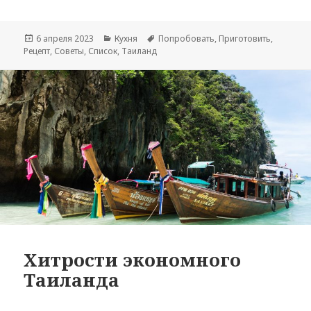
Опубликовано
Рубрики
Метки
6 апреля 2023
Кухня
Попробовать
,
Приготовить
,
Рецепт
,
Советы
,
Список
,
Таиланд
Хитрости экономного
Таиланда