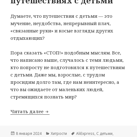
путешествиях с детьми
Думаете, что путешествия с детьми — это
мучение, неудобства, непрерывный плач,
«связанные руки» и косые взгляды других
отдыхающих?
Пора сказать «СТОП!» подобным мыслям. Все,
что написано выше, случалось с теми людьми,
кто попросту не подготовился к путешествиям
с детьми. Даже мы, взрослые, с трудом
просидим долго там, где нам неинтересно, а
что вы ожидаете от маленьких людей,
стремящихся познать мир?
Помощники родителям в путешествия
Читать далее
Опубликовано
Рубрики
Метки
8 января 2024
Хитрости
AliExpress
,
С детьми
,