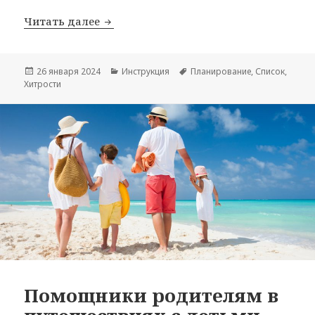
Чек-лист дел перед отъездом в отпус
Читать далее
Опубликовано
Рубрики
Метки
26 января 2024
Инструкция
Планирование
,
Список
,
Хитрости
Помощники родителям в