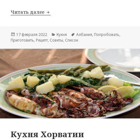
Кухня Албании
Читать далее
Опубликовано
Рубрики
Метки
17 февраля 2022
Кухня
Албания
,
Попробовать
,
Приготовить
,
Рецепт
,
Советы
,
Список
Кухня Хорватии