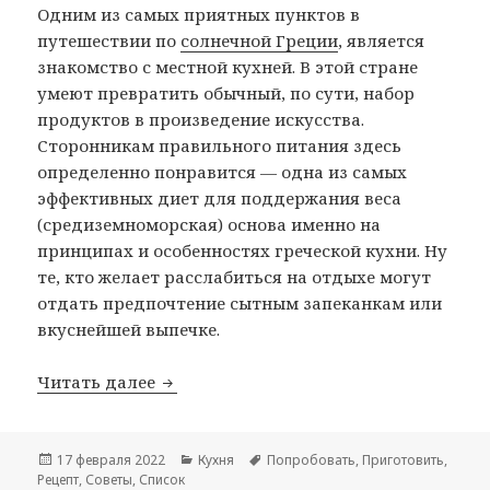
Одним из самых приятных пунктов в
путешествии по
солнечной Греции
, является
знакомство с местной кухней. В этой стране
умеют превратить обычный, по сути, набор
продуктов в произведение искусства.
Сторонникам правильного питания здесь
определенно понравится — одна из самых
эффективных диет для поддержания веса
(средиземноморская) основа именно на
принципах и особенностях греческой кухни. Ну
те, кто желает расслабиться на отдыхе могут
отдать предпочтение сытным запеканкам или
вкуснейшей выпечке.
Греческая кухня
Читать далее
Опубликовано
Рубрики
Метки
17 февраля 2022
Кухня
Попробовать
,
Приготовить
,
Рецепт
,
Советы
,
Список