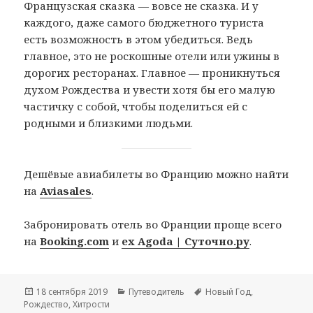
Французская сказка — вовсе не сказка. И у
каждого, даже самого бюджетного туриста
есть возможность в этом убедиться. Ведь
главное, это не роскошные отели или ужины в
дорогих ресторанах. Главное — проникнуться
духом Рождества и увести хотя бы его малую
частичку с собой, чтобы поделиться ей с
родными и близкими людьми.
Дешёвые авиабилеты во Францию можно найти
на
Aviasales
.
Забронировать отель во Франции проще всего
на
Booking.com
и
ex Agoda | Суточно.ру
.
Опубликовано
Рубрики
Метки
18 сентября 2019
Путеводитель
Новый Год
,
Рождество
,
Хитрости