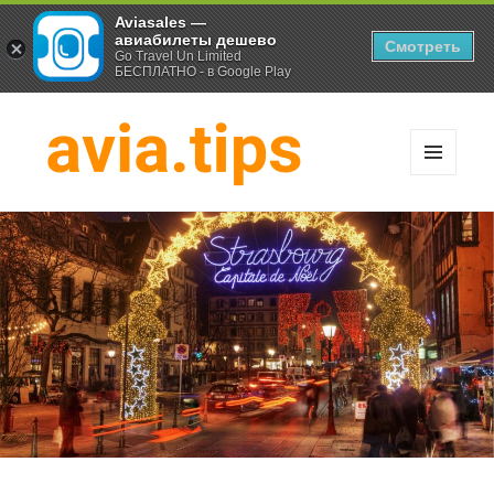
Aviasales —
авиабилеты дешево
Смотреть
Go Travel Un Limited
БЕСПЛАТНО - в Google Play
МЕНЮ
И
Хитрости экономных
ВИДЖЕТЫ
путешественников