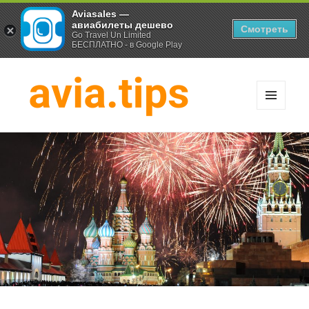
Aviasales —
авиабилеты дешево
Смотреть
Go Travel Un Limited
БЕСПЛАТНО - в Google Play
МЕНЮ
И
Хитрости экономных
ВИДЖЕТЫ
путешественников