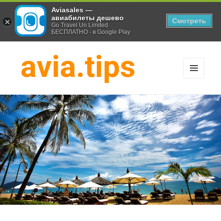
Aviasales —
авиабилеты дешево
Смотреть
Go Travel Un Limited
БЕСПЛАТНО - в Google Play
МЕНЮ
И
Хитрости экономных
ВИДЖЕТЫ
путешественников