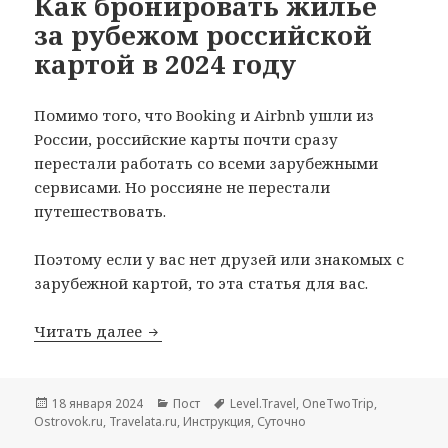
Как бронировать жилье
за рубежом российской
картой в 2024 году
Помимо того, что Booking и Airbnb ушли из
России, российские карты почти сразу
перестали работать со всеми зарубежными
сервисами. Но россияне не перестали
путешествовать.
Поэтому если у вас нет друзей или знакомых с
зарубежной картой, то эта статья для вас.
Как бронировать жилье за рубежом ро
Читать далее
Опубликовано
Рубрики
Метки
18 января 2024
Пост
Level.Travel
,
OneTwoTrip
,
Ostrovok.ru
,
Travelata.ru
,
Инструкция
,
Суточно