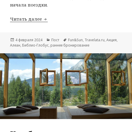
начала поездки.
Раннее бронирование Сочи 2024
Читать далее
Опубликовано
Рубрики
Метки
4 февраля 2024
Пост
Fun&Sun
,
Travelata.ru
,
Акция
,
Алеан
,
Библио-Глобус
,
раннее бронирование