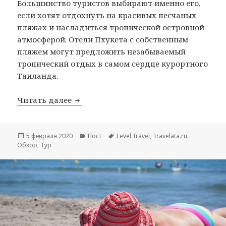
Большинство туристов выбирают именно его,
если хотят отдохнуть на красивых песчаных
пляжах и насладиться тропической островной
атмосферой. Отели Пхукета с собственным
пляжем могут предложить незабываемый
тропический отдых в самом сердце курортного
Таиланда.
51 самых красивых и популярных оте
Читать далее
Опубликовано
Рубрики
Метки
5 февраля 2020
Пост
Level.Travel
,
Travelata.ru
,
Обзор
,
Тур