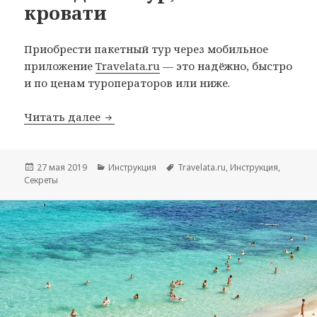
кровати
Приобрести пакетный тур через мобильное
приложение
Travelata.ru
— это надёжно, быстро
и по ценам туроператоров или ниже.
Инструкция: Как купить выгодный тур
Читать далее
Опубликовано
Рубрики
Метки
27 мая 2019
Инструкция
Travelata.ru
,
Инструкция
,
Секреты