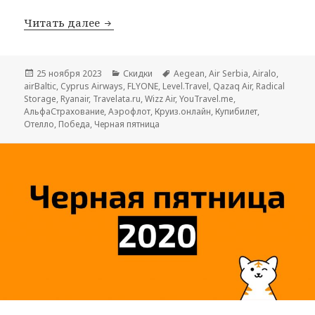
Черная пятница 2023
Читать далее
Опубликовано
Рубрики
Метки
25 ноября 2023
Скидки
Aegean
,
Air Serbia
,
Airalo
,
airBaltic
,
Cyprus Airways
,
FLYONE
,
Level.Travel
,
Qazaq Air
,
Radical
Storage
,
Ryanair
,
Travelata.ru
,
Wizz Air
,
YouTravel.me
,
АльфаСтрахование
,
Аэрофлот
,
Круиз.онлайн
,
Купибилет
,
Отелло
,
Победа
,
Черная пятница