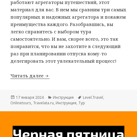
работают агрегаторы путешествий, этот
материал для вас. В нем мы сравним три самых
популярных и надежных агрегатора и покажем
преимущества каждого. Разобравшись, вы
легко справитесь с выбором тура
самостоятельно. И вам, скорее всего, это так
понравится, что вы не захотите в следующий
раз при планировании отпуска кому-то
делегировать этот увлекательный процесс!
Где покупать тур: на Level.Travel, Trav
Читать далее
Опубликовано
Рубрики
Метки
17 января 2024
Инструкция
Level.Travel
,
Onlinetours
,
Travelata.ru
,
Инструкция
,
Тур