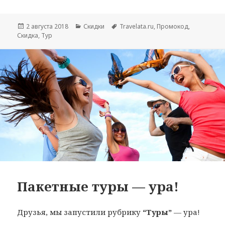
Опубликовано
Рубрики
Метки
2 августа 2018
Скидки
Travelata.ru
,
Промокод
,
Скидка
,
Тур
Пакетные туры — ура!
Друзья, мы запустили рубрику
“Туры”
— ура!