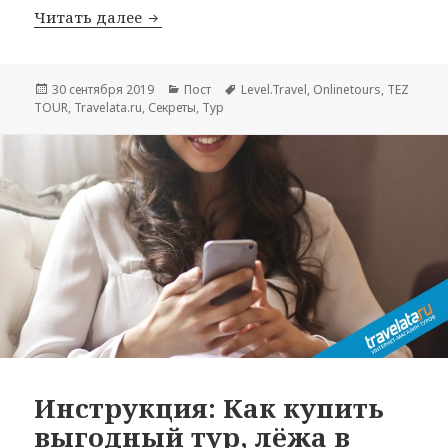
Разбираемся: Почему покупать тур он
Читать далее
Опубликовано
Рубрики
Метки
30 сентября 2019
Пост
Level.Travel
,
Onlinetours
,
TEZ
TOUR
,
Travelata.ru
,
Секреты
,
Тур
Инструкция: Как купить
выгодный тур, лёжа в