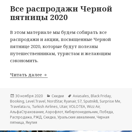
Все распродажи Черной
пятницы 2020
В этом материале мы будем собирать все
распродажи и акции, посвященные Черной
пятнице 2020, которые будут полезны
путешественникам, туристам и желающим
сэкономить.
Все распродажи Черной пятницы 2020
Читать далее
Опубликовано
Рубрики
Метки
30 ноября 2020
Скидки
Aviasales
,
Black Friday
,
Booking
,
Level.Travel
,
NordStar
,
Ryanair
,
S7
,
Sputnik8
,
Surprise Me
,
Travelata.ru
,
Turkish Airlines
,
Utair
,
VOLOTEA
,
Wizz Air
,
АльфаСтрахование
,
Аэрофлот
,
Киберпонедельник
,
Победа
,
Распродажа
,
РЖД
,
Скидка
,
Уральские авиалинии
,
Черная
пятница
,
Якутия