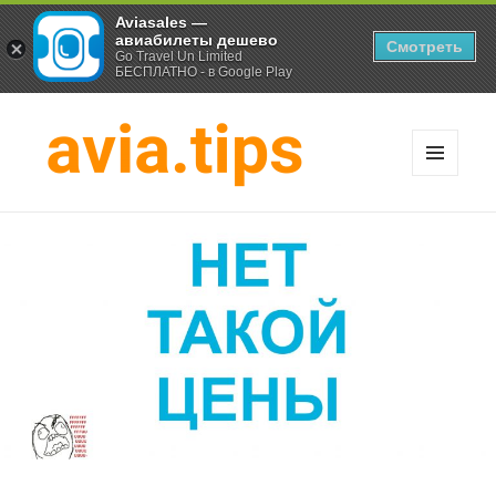
Aviasales —
авиабилеты дешево
Смотреть
Go Travel Un Limited
БЕСПЛАТНО - в Google Play
МЕНЮ
И
Хитрости экономных
ВИДЖЕТЫ
путешественников