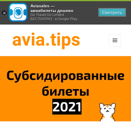
Aviasales —
авиабилеты дешево
Смотреть
Go Travel Un Limited
БЕСПЛАТНО - в Google Play
МЕНЮ
И
Хитрости экономных
ВИДЖЕТЫ
путешественников