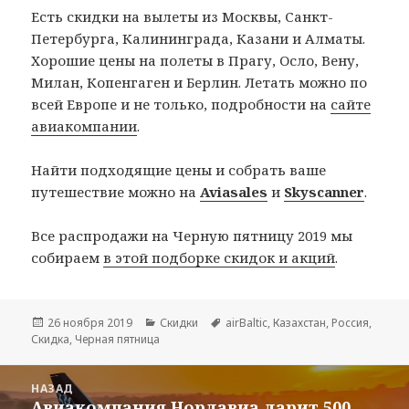
Есть скидки на вылеты из Москвы, Санкт-
Петербурга, Калининграда, Казани и Алматы.
Хорошие цены на полеты в Прагу, Осло, Вену,
Милан, Копенгаген и Берлин. Летать можно по
всей Европе и не только, подробности на
сайте
авиакомпании
.
Найти подходящие цены и собрать ваше
путешествие можно на
Aviasales
и
Skyscanner
.
Все распродажи на Черную пятницу 2019 мы
собираем
в этой подборке скидок и акций
.
Опубликовано
Рубрики
Метки
26 ноября 2019
Скидки
airBaltic
,
Казахстан
,
Россия
,
Скидка
,
Черная пятница
Навигация
НАЗАД
по
Авиакомпания Нордавиа дарит 500
Предыдущая