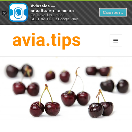
Aviasales —
авиабилеты дешево
Смотреть
Go Travel Un Limited
БЕСПЛАТНО - в Google Play
МЕНЮ
И
Хитрости экономных
ВИДЖЕТЫ
путешественников