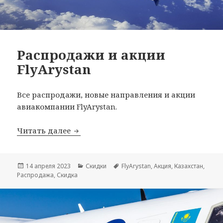
Распродажи и акции
FlyArystan
Все распродажи, новые направления и акции
авиакомпании FlyArystan.
Распродажи и акции FlyArystan
Читать далее
Опубликовано
Рубрики
Метки
14 апреля 2023
Скидки
FlyArystan
,
Акция
,
Казахстан
,
Распродажа
,
Скидка