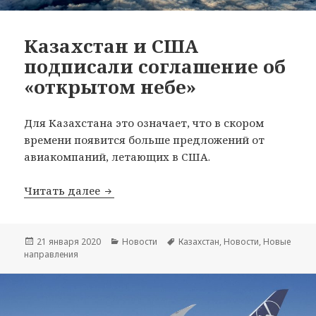
Казахстан и США
подписали соглашение об
«открытом небе»
Для Казахстана это означает, что в скором
времени появится больше предложений от
авиакомпаний, летающих в США.
Казахстан и США подписали соглашен
Читать далее
Опубликовано
Рубрики
Метки
21 января 2020
Новости
Казахстан
,
Новости
,
Новые
направления