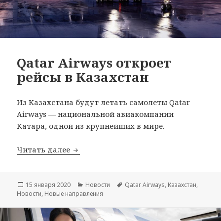
Qatar Airways откроет
рейсы в Казахстан
Из Казахстана будут летать самолеты Qatar
Airways — национальной авиакомпании
Катара, одной из крупнейших в мире.
Qatar Airways откроет рейсы в Казахс
Читать далее
Опубликовано
Рубрики
Метки
15 января 2020
Новости
Qatar Airways
,
Казахстан
,
Новости
,
Новые направления