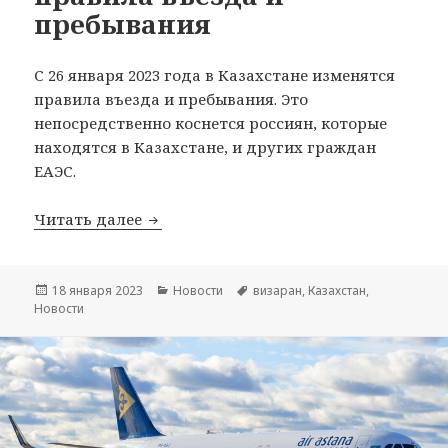
пребывания
С 26 января 2023 года в Казахстане изменятся
правила въезда и пребывания. Это
непосредственно коснется россиян, которые
находятся в Казахстане, и других граждан
ЕАЭС.
Казахстан меняет правила въезда и 
Читать далее
Опубликовано
Рубрики
Метки
18 января 2023
Новости
визаран
,
Казахстан
,
Новости