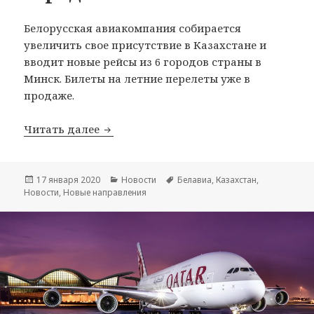
Белорусская авиакомпания собирается
увеличить свое присутствие в Казахстане и
вводит новые рейсы из 6 городов страны в
Минск. Билеты на летние перелеты уже в
продаже.
Белавиа будет выполнять рейсы в Мин
Читать далее
Опубликовано
Рубрики
Метки
17 января 2020
Новости
Белавиа
,
Казахстан
,
Новости
,
Новые направления