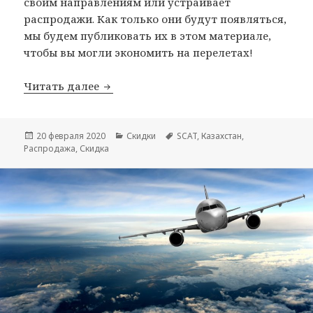
своим направлениям или устраивает
распродажи. Как только они будут появляться,
мы будем публиковать их в этом материале,
чтобы вы могли экономить на перелетах!
Распродажи авиакомпании SCAT
Читать далее
Опубликовано
Рубрики
Метки
20 февраля 2020
Скидки
SCAT
,
Казахстан
,
Распродажа
,
Скидка