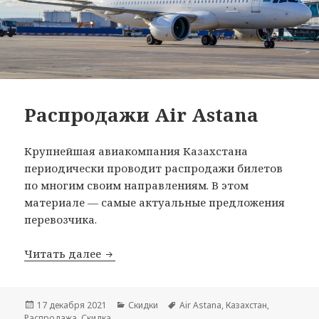
Распродажи Air Astana
Крупнейшая авиакомпания Казахстана
периодически проводит распродажи билетов
по многим своим направлениям. В этом
материале — самые актуальные предложения
перевозчика.
Распродажи Air Astana
Читать далее
Опубликовано
Рубрики
Метки
17 декабря 2021
Скидки
Air Astana
,
Казахстан
,
Распродажа
,
Скидка