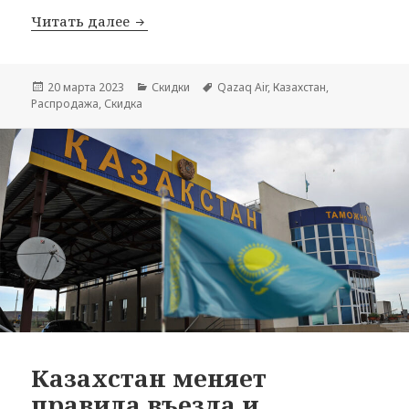
Распродажи Qazaq Air
Читать далее
Опубликовано
Рубрики
Метки
20 марта 2023
Скидки
Qazaq Air
,
Казахстан
,
Распродажа
,
Скидка
Казахстан меняет
правила въезда и