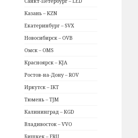
Санкт-Петербург – LED
Казань – KZN
Екатеринбург – SVX
Новосибирск – OVB
Омск – OMS
Красноярск – KJA
Ростов-на-Дону – ROV
Иркутск – IKT
Тюмень – TJM
Калининград – KGD
Владивосток – VVO
Бишкек – FRU