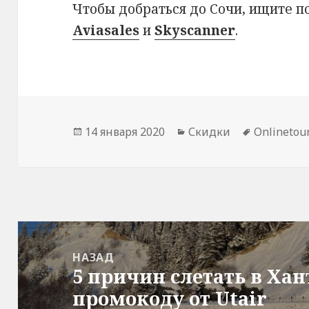
Чтобы добраться до Сочи, ищите 
Aviasales
и
Skyscanner
.
Опубликовано
Рубрики
Метки
14 января 2020
Скидки
Onlinetou
Навигация
по
НАЗАД
5 причин слетать в Ха
записям
Предыдущая
промокоду от Utair
запись: