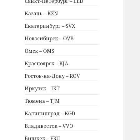
Санкт-Петербург – LED
Казань – KZN
Екатеринбург – SVX
Новосибирск – OVB
Омск – OMS
Красноярск – KJA
Ростов-на-Дону – ROV
Иркутск – IKT
Тюмень – TJM
Калининград – KGD
Владивосток – VVO
Бишкек – FRU