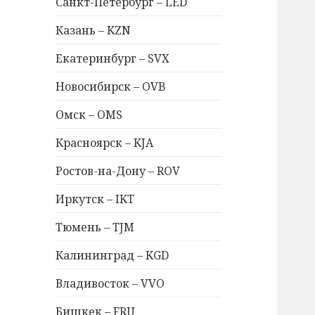
Санкт-Петербург – LED
Казань – KZN
Екатеринбург – SVX
Новосибирск – OVB
Омск – OMS
Красноярск – KJA
Ростов-на-Дону – ROV
Иркутск – IKT
Тюмень – TJM
Калининград – KGD
Владивосток – VVO
Бишкек – FRU