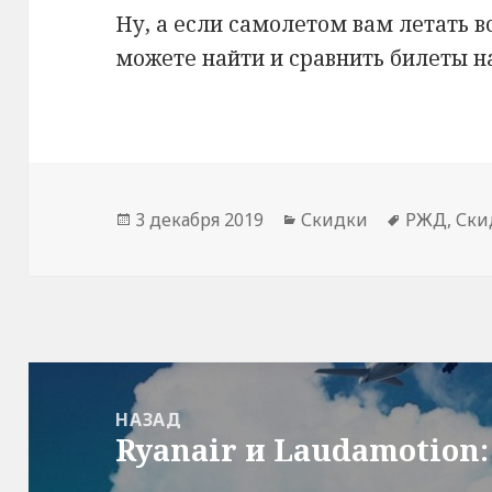
Ну, а если самолетом вам летать в
можете найти и сравнить билеты 
Опубликовано
Рубрики
Метки
3 декабря 2019
Скидки
РЖД
,
Ски
Навигация
по
НАЗАД
Ryanair и Laudamotion
записям
Предыдущая
запись: