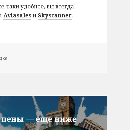
се-таки удобнее, вы всегда
на
Aviasales
и
Skyscanner
.
дка
: цены — еще ниже