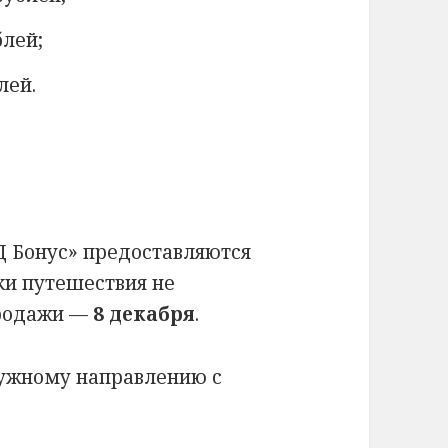
блей;
лей.
 Бонус» предоставляются
ки путешествия не
продажи —
8 декабря
.
нужному направлению с