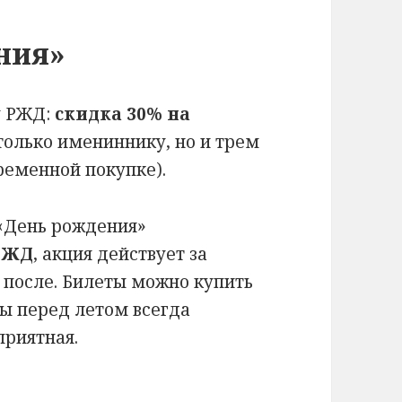
ения»
у РЖД:
скидка 30% на
только имениннику, но и трем
ременной покупке).
 «День рождения»
 РЖД
, акция действует за
 после. Билеты можно купить
ны перед летом всегда
приятная.