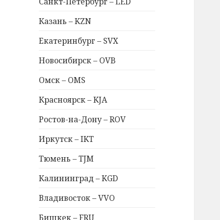
Санкт-Петербург – LED
Казань – KZN
Екатеринбург – SVX
Новосибирск – OVB
Омск – OMS
Красноярск – KJA
Ростов-на-Дону – ROV
Иркутск – IKT
Тюмень – TJM
Калининград – KGD
Владивосток – VVO
Бишкек – FRU