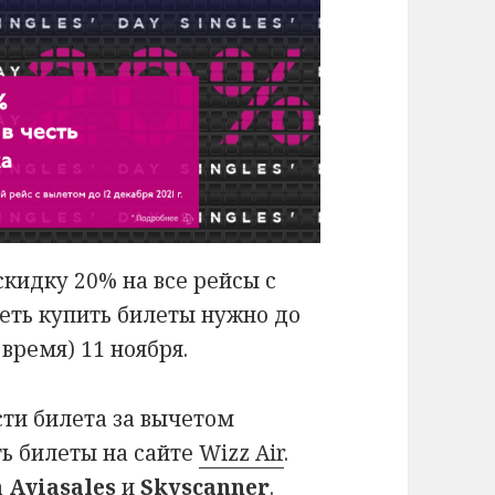
 скидку 20% на все рейсы с
еть купить билеты нужно до
время) 11 ноября.
ти билета за вычетом
ь билеты на сайте
Wizz Air
.
а
Aviasales
и
Skyscanner
.