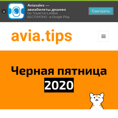
Aviasales —
авиабилеты дешево
Смотреть
Go Travel Un Limited
БЕСПЛАТНО - в Google Play
МЕНЮ
И
Хитрости экономных
ВИДЖЕТЫ
путешественников