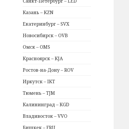
Санкт-Петербург – LED
Казань – KZN
Екатеринбург – SVX
Новосибирск – OVB
Омск – OMS
Красноярск – KJA
Ростов-на-Дону – ROV
Иркутск – IKT
Тюмень – TJM
Калининград – KGD
Владивосток – VVO
Бишкек – FRU