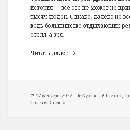
история — все это не может не при
тысяч людей. Однако, далеко не вс
ведь большинство отдыхающих ре
отеля, а зря.
Кухня Египта
Читать далее
Опубликовано
Рубрики
Метки
17 февраля 2022
Кухня
Египет
,
П
Советы
,
Список