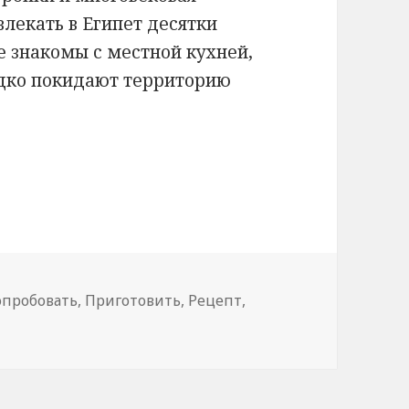
влекать в Египет десятки
е знакомы с местной кухней,
дко покидают территорию
опробовать
,
Приготовить
,
Рецепт
,