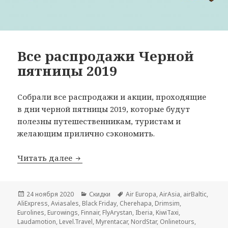
Все распродажи Черной
пятницы 2019
Собрали все распродажи и акции, проходящие
в дни черной пятницы 2019, которые будут
полезны путешественникам, туристам и
желающим прилично сэкономить.
Все распродажи Черной пятницы 2019
Читать далее
Опубликовано
Рубрики
Метки
24 ноября 2020
Скидки
Air Europa
,
AirAsia
,
airBaltic
,
AliExpress
,
Aviasales
,
Black Friday
,
Cherehapa
,
Drimsim
,
Eurolines
,
Eurowings
,
Finnair
,
FlyArystan
,
Iberia
,
KiwiTaxi
,
Laudamotion
,
Level.Travel
,
Myrentacar
,
NordStar
,
Onlinetours
,