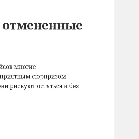
а отмененные
ейсов многие
еприятным сюрпризом:
ни рискуют остаться и без
мененные рейсы