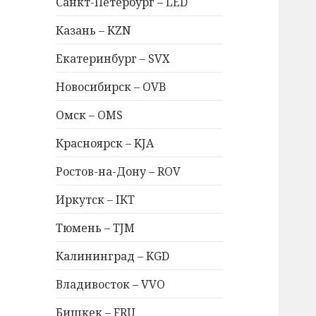
Санкт-Петербург – LED
Казань – KZN
Екатеринбург – SVX
Новосибирск – OVB
Омск – OMS
Красноярск – KJA
Ростов-на-Дону – ROV
Иркутск – IKT
Тюмень – TJM
Калининград – KGD
Владивосток – VVO
Бишкек – FRU