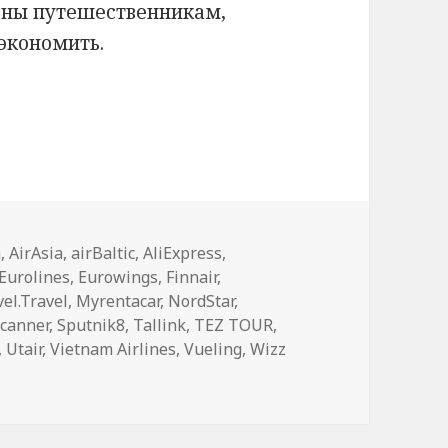
езны путешественникам,
экономить.
ной пятницы 2019
a
,
AirAsia
,
airBaltic
,
AliExpress
,
Eurolines
,
Eurowings
,
Finnair
,
vel.Travel
,
Myrentacar
,
NordStar
,
canner
,
Sputnik8
,
Tallink
,
TEZ TOUR
,
,
Utair
,
Vietnam Airlines
,
Vueling
,
Wizz