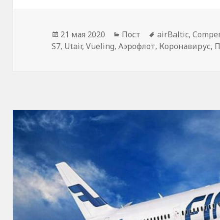
Опубликовано
Рубрики
Метки
21 мая 2020
Пост
airBaltic
,
Compen
S7
,
Utair
,
Vueling
,
Аэрофлот
,
Коронавирус
,
П