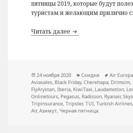
пятницы 2019, которые будут пол
туристам и желающим прилично с
Все распродажи Чер
Читать далее
Опубликовано
Рубрики
Метки
24 ноября 2020
Скидки
Air Europ
Aviasales
,
Black Friday
,
Cherehapa
,
Drimsim
,
FlyArystan
,
Iberia
,
KiwiTaxi
,
Laudamotion
,
Le
Onlinetours
,
Pegasus
,
Radisson
,
Ryanair
,
Skys
Tripinsurance
,
Tripster
,
TUI
,
Turkish Airlines
Air
,
Азимут
,
Черная пятница