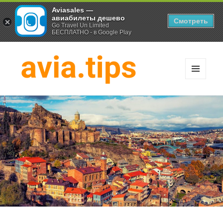
Aviasales —
авиабилеты дешево
Смотреть
Go Travel Un Limited
БЕСПЛАТНО - в Google Play
МЕНЮ
И
Хитрости экономных
ВИДЖЕТЫ
путешественников