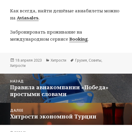
Как всегда, найти дешёвые авиабилеты можно
на
Aviasales
.
Забронировать проживание на
международном сервисе
Booking
.
Опубликовано
Рубрики
Метки
18 апреля 2023
Хитрости
Грузия
,
Советы
,
Хитрости
Навигация
НАЗАД
по
Правила авиакомпании «Победа»
Предыдущая
записям
простыми словами
запись:
ДАЛЕЕ
Хитрости экономной Турции
Следующая
запись: