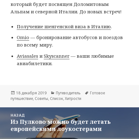
который будет посвящен Доломитовым
Альпам и северной Италии. До новых встреч!
Получение шенгенской виза в Италию
.
Omio
— бронирование автобусов и поездов
по всему миру.
Aviasales
и
Skyscanner
— ваши любимые
авиабилетики.
Опубликовано
Рубрики
Метки
18 декабря 2019
Путеводитель
Готовое
путешествие
,
Советы
,
Список
,
Хитрости
Навигация
НАЗАД
по
Из Пулково можно будет летать
Предыдущая
записям
европейскими лоукостерами
запись: