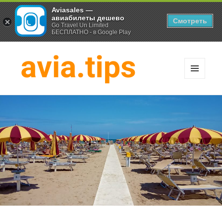
Aviasales —
авиабилеты дешево
Смотреть
Go Travel Un Limited
БЕСПЛАТНО - в Google Play
МЕНЮ
И
Хитрости экономных
ВИДЖЕТЫ
путешественников