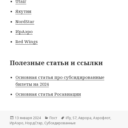
Utair
Якутия
NordStar
ИрАэро
Red Wings
Полезные статьи и ссылки
Основная статья про субсидированные
билеты на 2024
Основная статья Росавиации
Опубликовано
Рубрики
Метки
13 января 2024
Пост
iFly
,
S7
,
Аврора
,
Аэрофлот
,
ИрАэро
,
НордСтар
,
Субсидированные