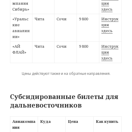
мпания
ция
Сибирь»
здесь
«Уральс
Чита
Сочи
9 800
Инструк
кие
ция
авиалин
здесь
ии»
«АЙ
Чита
Сочи
9 800
Инструк
ФЛАЙ»
ция
здесь
Цены действуют также и на обратные направления.
Субсидированные билеты для
дальневосточников
Авиакомпа
Куда
Цена
Как купить
ния