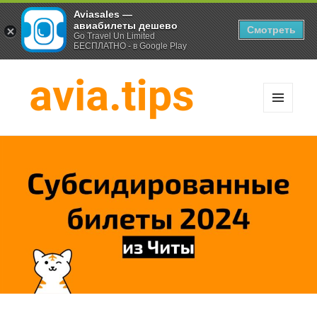
Aviasales —
авиабилеты дешево
Смотреть
Go Travel Un Limited
БЕСПЛАТНО - в Google Play
МЕНЮ
И
Хитрости экономных
ВИДЖЕТЫ
путешественников