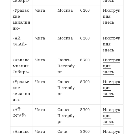
Сибирь»
здесь
«Уральс
Чита
Москва
6 200
Инструк
кие
ция
авиалин
здесь
ии»
«АЙ
Чита
Москва
6 200
Инструк
ФЛАЙ»
ция
здесь
«Авиако
Чита
Санкт-
8 700
Инструк
мпания
Петербу
ция
Сибирь»
рг
здесь
«Уральс
Чита
Санкт-
8 700
Инструк
кие
Петербу
ция
авиалин
рг
здесь
ии»
«АЙ
Чита
Санкт-
8 700
Инструк
ФЛАЙ»
Петербу
ция
рг
здесь
«Авиако
Чита
Сочи
9 800
Инструк