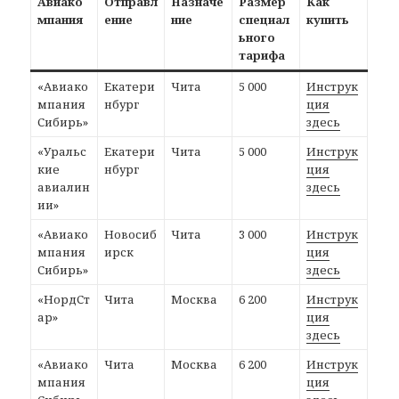
Авиако
Отправл
Назначе
Размер
Как
мпания
ение
ние
специал
купить
ьного
тарифа
«Авиако
Екатери
Чита
5 000
Инструк
мпания
нбург
ция
Сибирь»
здесь
«Уральс
Екатери
Чита
5 000
Инструк
кие
нбург
ция
авиалин
здесь
ии»
«Авиако
Новосиб
Чита
3 000
Инструк
мпания
ирск
ция
Сибирь»
здесь
«НордСт
Чита
Москва
6 200
Инструк
ар»
ция
здесь
«Авиако
Чита
Москва
6 200
Инструк
мпания
ция