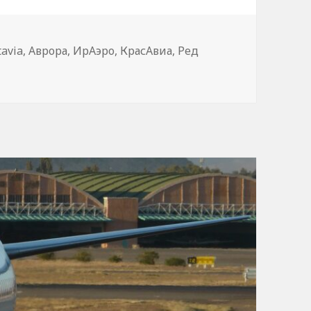
avia
,
Аврора
,
ИрАэро
,
КрасАвиа
,
Ред