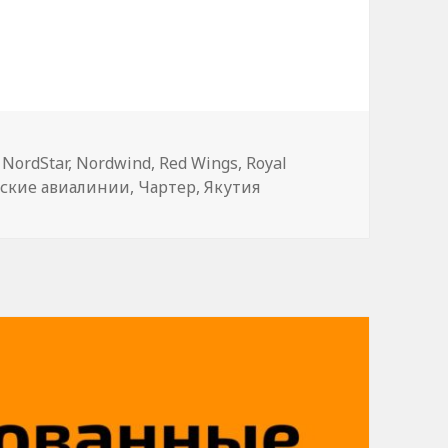
 рейс?
,
NordStar
,
Nordwind
,
Red Wings
,
Royal
ьские авиалинии
,
Чартер
,
Якутия