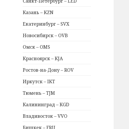
Санкт-Петербург – LED
Казань – KZN
Екатеринбург – SVX
Новосибирск – OVB
Омск – OMS
Красноярск – KJA
Ростов-на-Дону – ROV
Иркутск – IKT
Тюмень – TJM
Калининград – KGD
Владивосток – VVO
Бишкек – FRU