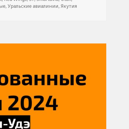
ые
,
Уральские авиалинии
,
Якутия