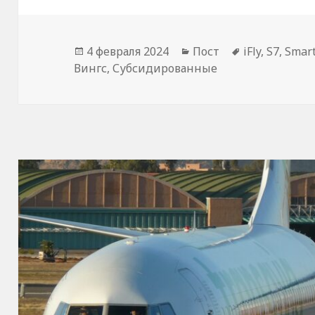
Опубликовано
Рубрики
Метки
4 февраля 2024
Пост
iFly
,
S7
,
Smart
Вингс
,
Субсидированные