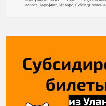
Алроса
,
Аэрофлот
,
ИрАэро
,
Субсидированн