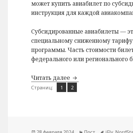
может купить авиабилет по субсид
инструкция для каждой авиакомпа
Субсидированные авиабилеты — эт
специальному сниженному тарифу 
программы. Часть стоимости биле
федерального или регионального 
Субсидированные бил
Читать далее
Страница
Страница
Страниц:
1
2
,
Опубликовано
Рубрики
Метки
28 февраля 2024
Пост
iFly
,
NordSta