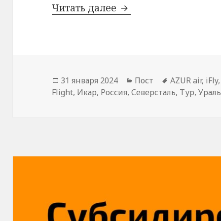
Что такое чартерный
Читать далее
Опубликовано
Рубрики
Метки
31 января 2024
Пост
AZUR air
,
iFly
Flight
,
Икар
,
Россия
,
Северсталь
,
Тур
,
Урал