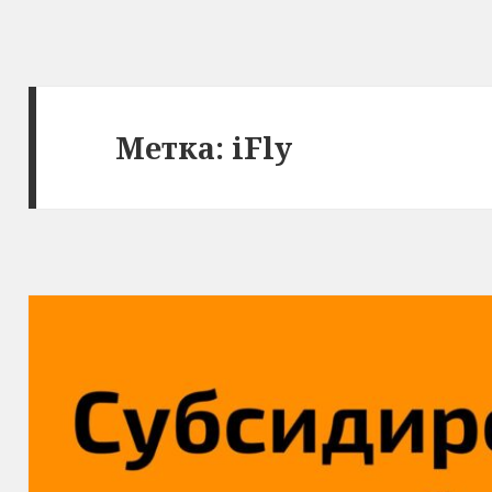
Метка:
iFly