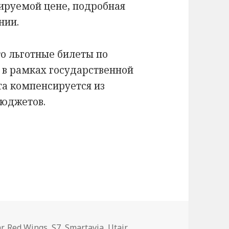
ируемой цене, подробная
нии.
о льготные билеты по
в рамках государственной
та компенсируется из
бюджетов.
еты на 2024 год
r
,
Red Wings
,
S7
,
Smartavia
,
Utair
,