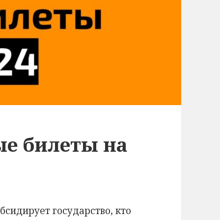
е билеты на
убсидирует государство, кто