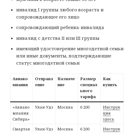
инвалид I группы любого возраста и
сопровождающее его лицо
сопровождающий ребенка-инвалида
инвалид с детства II или III группы
имеющий удостоверение многодетной семьи
или иные документы, подтверждающие
статус многодетной семьи
Авиако
Отправл
Назначе
Размер
Как
мпания
ение
ние
специал
купить
ьного
тарифа
«Авиако
Улан-Удэ
Москва
6 200
Инструк
мпания
ция
Сибирь»
здесь
Смартав
Улан-Удэ
Москва
6 200
Инструк