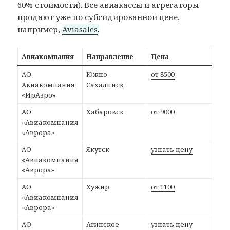
60% стоимости). Все авиакассы и агрегаторы
продают уже по субсидированной цене,
например,
Aviasales
.
Авиакомпания
Направление
Цена
АО
Южно-
от 8500
Авиакомпания
Сахалинск
«ИрАэро»
АО
Хабаровск
от 9000
«Авиакомпания
«Аврора»
АО
Якутск
узнать цену
«Авиакомпания
«Аврора»
АО
Хужир
от 1100
«Авиакомпания
«Аврора»
АО
Агинское
узнать цену