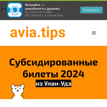
Aviasales —
авиабилеты дешево
Смотреть
Go Travel Un Limited
БЕСПЛАТНО - в Google Play
МЕНЮ
И
Хитрости экономных
ВИДЖЕТЫ
путешественников