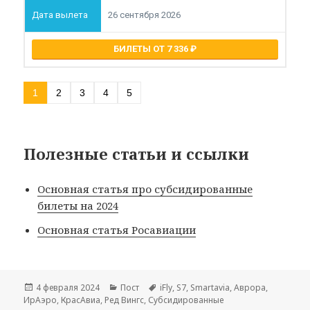
26 сентября 2026
БИЛЕТЫ ОТ 7 336
1
2
3
4
5
Полезные статьи и ссылки
Основная статья про субсидированные
билеты на 2024
Основная статья Росавиации
Опубликовано
Рубрики
Метки
4 февраля 2024
Пост
iFly
,
S7
,
Smartavia
,
Аврора
,
ИрАэро
,
КрасАвиа
,
Ред Вингс
,
Субсидированные