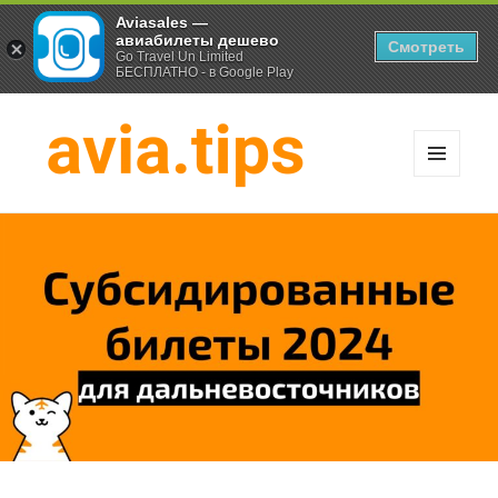
Aviasales —
авиабилеты дешево
Смотреть
Go Travel Un Limited
БЕСПЛАТНО - в Google Play
МЕНЮ
И
Хитрости экономных
ВИДЖЕТЫ
путешественников