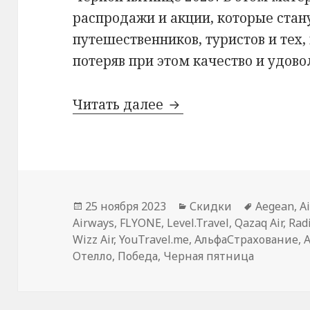
распродажи и акции, которые ста
путешественников, туристов и тех,
потеряв при этом качество и удово
Черная пятница 2023
Читать далее
Опубликовано
Рубрики
Метки
25 ноября 2023
Скидки
Aegean
,
A
Airways
,
FLYONE
,
Level.Travel
,
Qazaq Air
,
Rad
Wizz Air
,
YouTravel.me
,
АльфаСтрахование
,
Отелло
,
Победа
,
Черная пятница