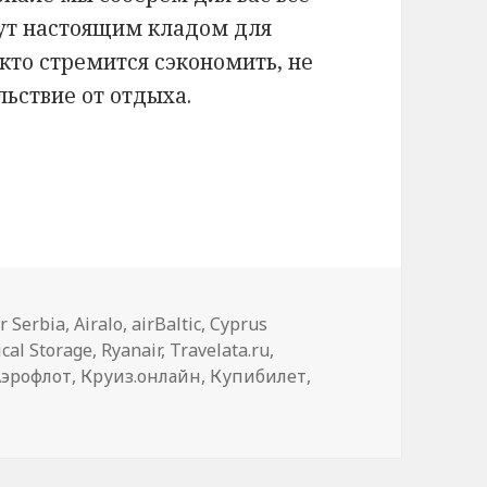
нут настоящим кладом для
 кто стремится сэкономить, не
льствие от отдыха.
ir Serbia
,
Airalo
,
airBaltic
,
Cyprus
ical Storage
,
Ryanair
,
Travelata.ru
,
Аэрофлот
,
Круиз.онлайн
,
Купибилет
,