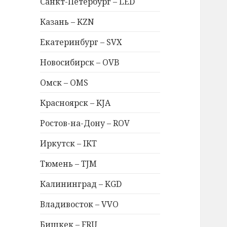
Санкт-Петербург – LED
Казань – KZN
Екатеринбург – SVX
Новосибирск – OVB
Омск – OMS
Красноярск – KJA
Ростов-на-Дону – ROV
Иркутск – IKT
Тюмень – TJM
Калининград – KGD
Владивосток – VVO
Бишкек – FRU