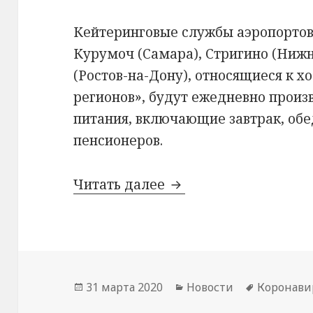
Кейтеринговые службы аэропортов 
Курумоч (Самара), Стригино (Нижн
(Ростов-на-Дону), относящиеся к 
регионов», будут ежедневно произ
питания, включающие завтрак, обе
пенсионеров.
Одиноким пенсионера
Читать далее
Опубликовано
Рубрики
Метки
31 марта 2020
Новости
Коронави