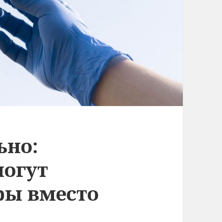
ьно:
огут
ры вместо