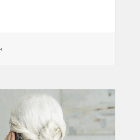
зрешила объединять мили на общем семейном
и