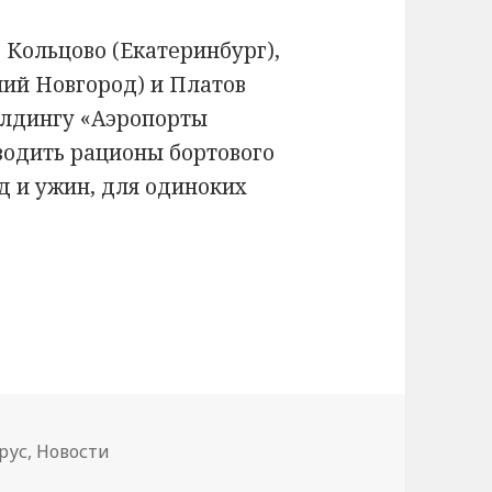
Кольцово (Екатеринбург),
ий Новгород) и Платов
холдингу «Аэропорты
водить рационы бортового
д и ужин, для одиноких
м на карантине доставят бортовое питание
рус
,
Новости