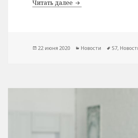
Авиакомпания S7 ра
Читать далее
Опубликовано
Рубрики
Метки
22 июня 2020
Новости
S7
,
Новост