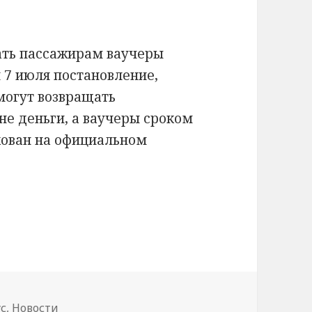
ть пассажирам ваучеры
 7 июля постановление,
могут возвращать
е деньги, а ваучеры сроком
кован на официальном
авиакомпании могут выдавать ваучеры вместо
с
,
Новости