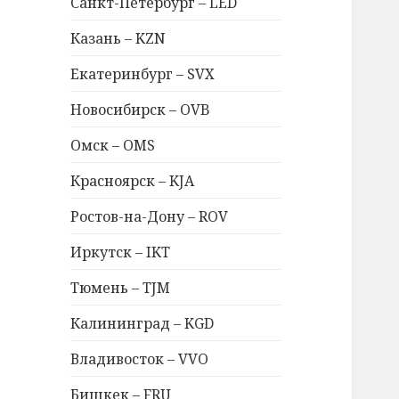
Санкт-Петербург – LED
Казань – KZN
Екатеринбург – SVX
Новосибирск – OVB
Омск – OMS
Красноярск – KJA
Ростов-на-Дону – ROV
Иркутск – IKT
Тюмень – TJM
Калининград – KGD
Владивосток – VVO
Бишкек – FRU