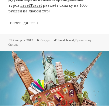
туров
Level.Travel
раздаёт скидку на 1000
рублей на любой тур!
Промокод от Level.Travel на 1000 рубл
Читать далее
Опубликовано
Рубрики
Метки
2 августа 2018
Скидки
Level.Travel
,
Промокод
,
Скидка