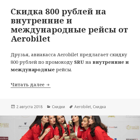
Скидка 800 рублей на
внутренние и
международные рейсы от
Aerobilet
Друзья, авиакасса Aerobilet предлагает скидку
800 рублей по промокоду
SRU
на
внутренние и
международные
рейсы.
Скидка 800 рублей на внутренние и м
Читать далее
Опубликовано
Рубрики
Метки
2 августа 2018
Скидки
Aerobilet
,
Скидка