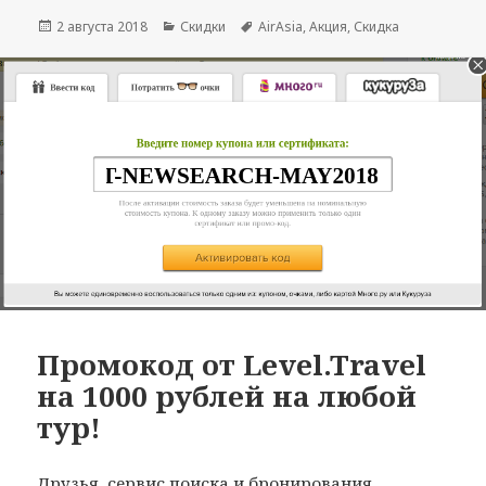
Опубликовано
Рубрики
Метки
2 августа 2018
Скидки
AirAsia
,
Акция
,
Скидка
Промокод от Level.Travel
на 1000 рублей на любой
тур!
Друзья, сервис поиска и бронирования