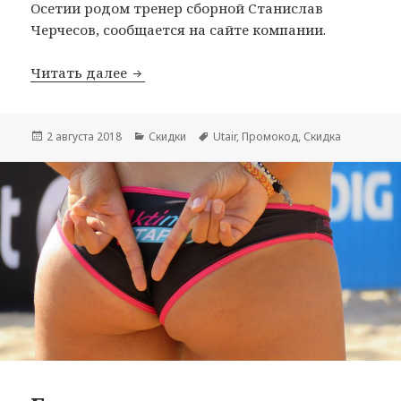
Осетии родом тренер сборной Станислав
Черчесов, сообщается на сайте компании.
Utair дарит скидку 10% на полет во 
Читать далее
Опубликовано
Рубрики
Метки
2 августа 2018
Скидки
Utair
,
Промокод
,
Скидка