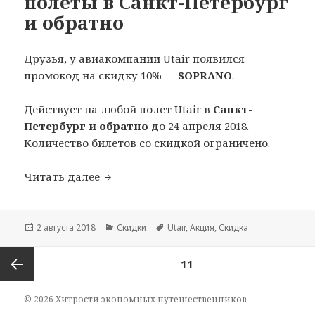
полеты в Санкт-Петербург
и обратно
Друзья, у авиакомпании Utair появился
промокод на скидку 10% —
SOPRANO
.
Действует на любой полет Utair в
Санкт-
Петербург и обратно
до 24 апреля 2018.
Количество билетов со скидкой ограничено.
Скидка 10% от Utair на полеты в Санк
Читать далее
Опубликовано
Рубрики
Метки
2 августа 2018
Скидки
Utair
,
Акция
,
Скидка
Навигация
СТРАНИЦА
11
по
записям
Предыдущая
© 2026 Хитрости экономных путешественников