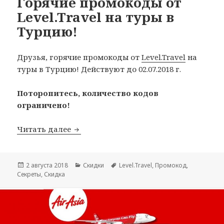
Горячие промокоды от
Level.Travel на туры в
Турцию!
Друзья, горячие промокоды от
Level.Travel
на
туры в Турцию! Действуют до 02.07.2018 г.
Поторопитесь, количество кодов
ограничено!
Горячие промокоды от Level.Travel на
Читать далее
Опубликовано
Рубрики
Метки
2 августа 2018
Скидки
Level.Travel
,
Промокод
,
Секреты
,
Скидка