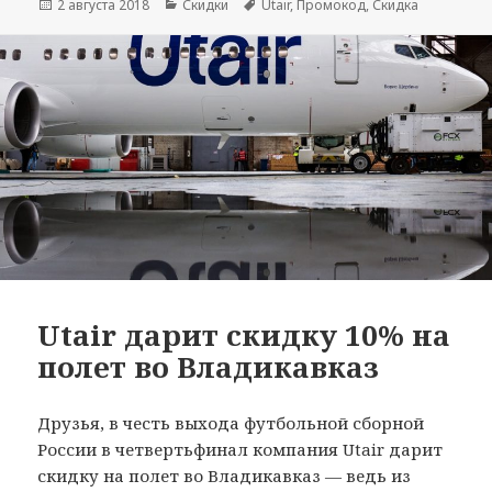
Опубликовано
Рубрики
Метки
2 августа 2018
Скидки
Utair
,
Промокод
,
Скидка
Utair дарит скидку 10% на
полет во Владикавказ
Друзья, в честь выхода футбольной сборной
России в четвертьфинал компания Utair дарит
скидку на полет во Владикавказ — ведь из