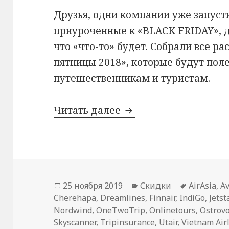
Друзья, одни компании уже запуст
приуроченные к «BLACK FRIDAY», д
что «что-то» будет. Собрали все р
пятницы 2018», которые будут по
путешественникам и туристам.
Все распродажи на «
Читать далее
Опубликовано
Рубрики
Метки
25 ноября 2019
Скидки
AirAsia
,
Av
Cherehapa
,
Dreamlines
,
Finnair
,
IndiGo
,
Jetst
Nordwind
,
OneTwoTrip
,
Onlinetours
,
Ostrovo
Skyscanner
,
Tripinsurance
,
Utair
,
Vietnam Air