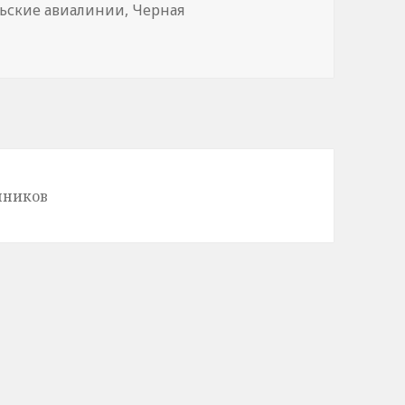
ьские авиалинии
,
Черная
нников