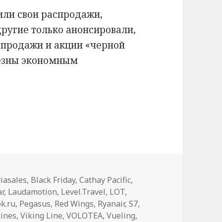
или свои распродажи,
ругие только анонсировали,
аспродажи и акции «черной
лезны экономным
черную пятницу 2018» для путешественников 
iasales
,
Black Friday
,
Cathay Pacific
,
ar
,
Laudamotion
,
Level.Travel
,
LOT
,
k.ru
,
Pegasus
,
Red Wings
,
Ryanair
,
S7
,
lines
,
Viking Line
,
VOLOTEA
,
Vueling
,