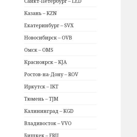
Санкт-Петербург – LED
Казань – KZN
Екатеринбург – SVX
Новосибирск – OVB
Омск – OMS
Красноярск – KJA
Ростов-на-Дону – ROV
Иркутск – IKT
Тюмень – TJM
Калининград – KGD
Владивосток – VVO
Бишкек – FRU