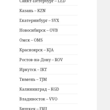
Санкт-Петербург – LED
Казань – KZN
Екатеринбург – SVX
Новосибирск – OVB
Омск – OMS
Красноярск – KJA
Ростов-на-Дону – ROV
Иркутск – IKT
Тюмень – TJM
Калининград – KGD
Владивосток – VVO
Бишкек – FRU