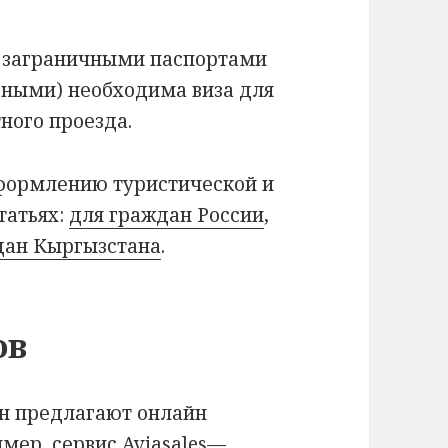
 заграничными паспортами
ными) необходима виза для
ного проезда.
формлению туристической и
татьях:
для граждан России
,
дан Кыргызстана
.
ов
н предлагают онлайн
имер, сервис
Aviasales
—