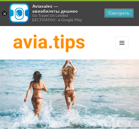
Aviasales —
авиабилеты дешево
Смотреть
Go Travel Un Limited
БЕСПЛАТНО - в Google Play
МЕНЮ
И
Хитрости экономных
ВИДЖЕТЫ
путешественников