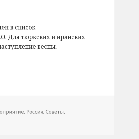
чен в список
. Для тюркских и иранских
наступление весны.
прихода весны
ки
оприятие
,
Россия
,
Советы
,