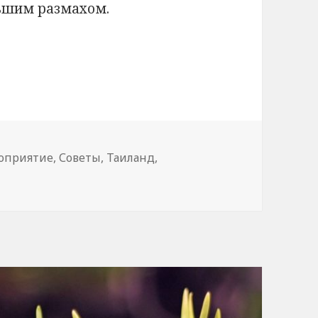
льшим размахом.
к водных процедур
ки
оприятие
,
Советы
,
Таиланд
,