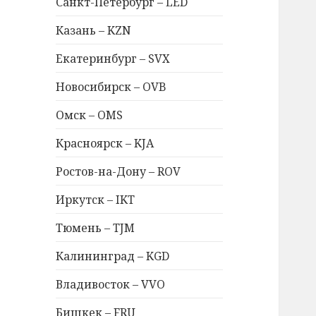
Санкт-Петербург – LED
Казань – KZN
Екатеринбург – SVX
Новосибирск – OVB
Омск – OMS
Красноярск – KJA
Ростов-на-Дону – ROV
Иркутск – IKT
Тюмень – TJM
Калининград – KGD
Владивосток – VVO
Бишкек – FRU