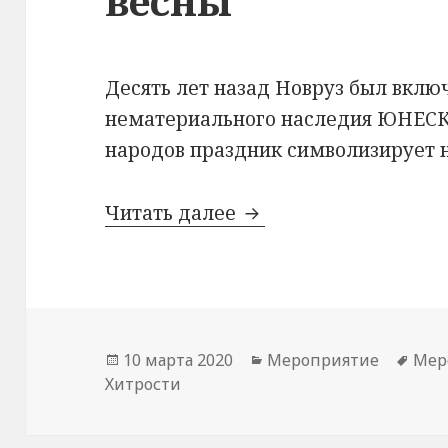
весны
Десять лет назад Новруз был вклю
нематериального наследия ЮНЕСКО
народов праздник символизирует 
Новруз — праздник 
Читать далее
Опубликовано
Рубрики
Мет
10 марта 2020
Мероприятие
Мер
Хитрости