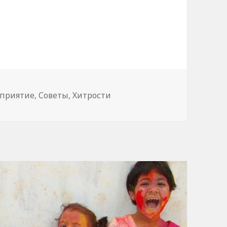
а
и
приятие
,
Советы
,
Хитрости