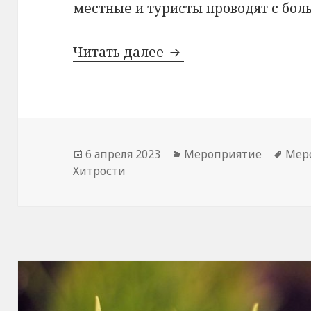
местные и туристы проводят с бо
Сонгкран — праздни
Читать далее
Опубликовано
Рубрики
Мет
6 апреля 2023
Мероприятие
Мер
Хитрости