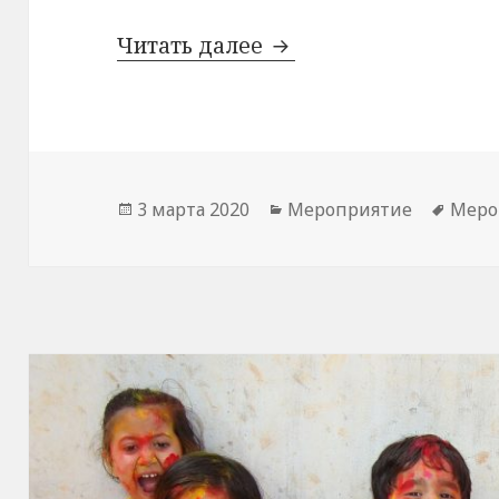
День Святого Патрик
Читать далее
Опубликовано
Рубрики
Метк
3 марта 2020
Мероприятие
Меро