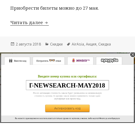
Приобрести билеты можно до 27 мая.
Грандиозная распродажа у AirAsia
Читать далее
Опубликовано
Рубрики
Метки
2 августа 2018
Скидки
AirAsia
,
Акция
,
Скидка