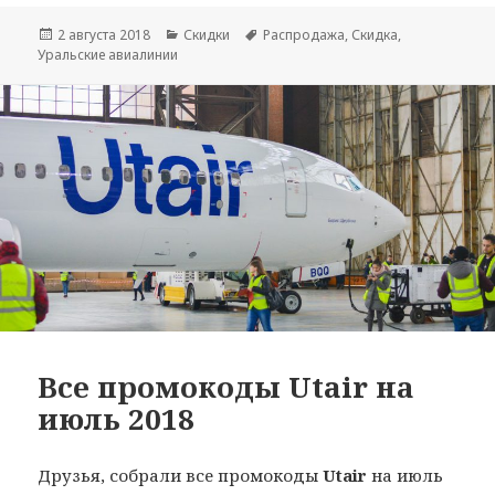
Опубликовано
Рубрики
Метки
2 августа 2018
Скидки
Распродажа
,
Скидка
,
Уральские авиалинии
Все промокоды Utair на
июль 2018
Друзья, собрали все промокоды
Utair
на июль