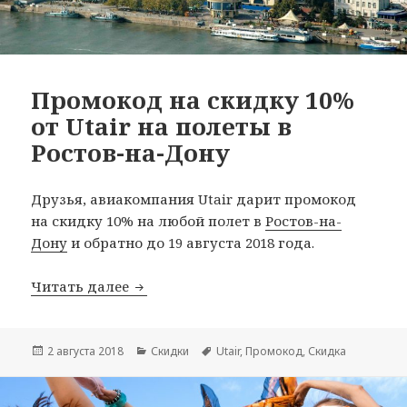
Промокод на скидку 10%
от Utair на полеты в
Ростов-на-Дону
Друзья, авиакомпания Utair дарит промокод
на скидку 10% на любой полет в
Ростов-на-
Дону
и обратно до 19 августа 2018 года.
Промокод на скидку 10% от Utair на 
Читать далее
Опубликовано
Рубрики
Метки
2 августа 2018
Скидки
Utair
,
Промокод
,
Скидка