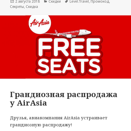
Опубликовано
Рубрики
Метки
2 августа 2018
Скидки
Level.Travel
,
Промокод
,
Секреты
,
Скидка
Грандиозная распродажа
у AirAsia
Друзья, авиакомпания AirAsia устраивает
грандиозную распродажу!