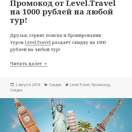
Промокод от Level.Travel
на 1000 рублей на любой
тур!
Друзья, сервис поиска и бронирования
туров
Level.Travel
раздаёт скидку на 1000
рублей на любой тур!
Промокод от Level.Travel на 1000 рубл
Читать далее
Опубликовано
Рубрики
Метки
2 августа 2018
Скидки
Level.Travel
,
Промокод
,
Скидка