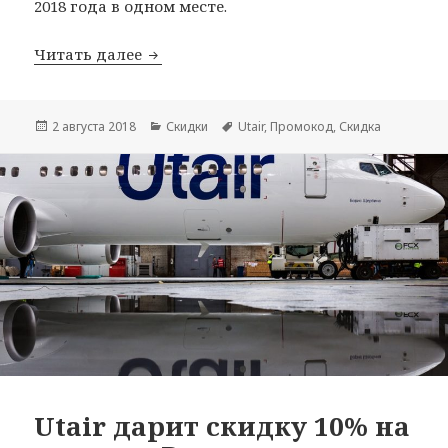
2018 года в одном месте.
Все промокоды Utair на июль 2018
Читать далее
Опубликовано
Рубрики
Метки
2 августа 2018
Скидки
Utair
,
Промокод
,
Скидка
Utair дарит скидку 10% на