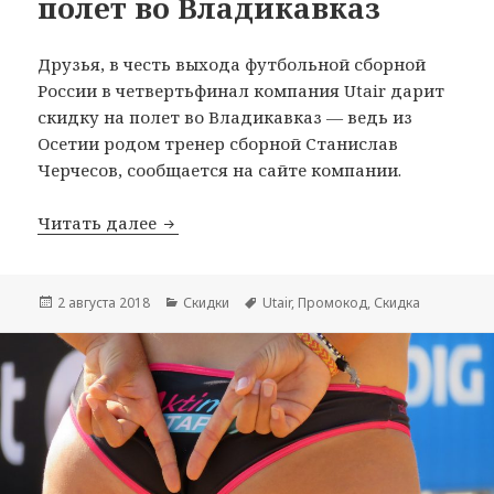
полет во Владикавказ
Друзья, в честь выхода футбольной сборной
России в четвертьфинал компания Utair дарит
скидку на полет во Владикавказ — ведь из
Осетии родом тренер сборной Станислав
Черчесов, сообщается на сайте компании.
Utair дарит скидку 10% на полет во 
Читать далее
Опубликовано
Рубрики
Метки
2 августа 2018
Скидки
Utair
,
Промокод
,
Скидка