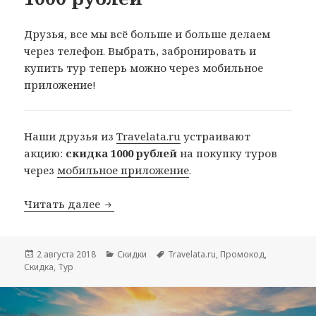
Друзья, все мы всё больше и больше делаем
через телефон. Выбрать, забронировать и
купить тур теперь можно через мобильное
приложение!
Наши друзья из
Travelata.ru
устраивают
акцию:
скидка 1000 рублей
на покупку туров
через
мобильное приложение
.
Туры в телефоне — скидка 1000 рубле
Читать далее
Опубликовано
Рубрики
Метки
2 августа 2018
Скидки
Travelata.ru
,
Промокод
,
Скидка
,
Тур