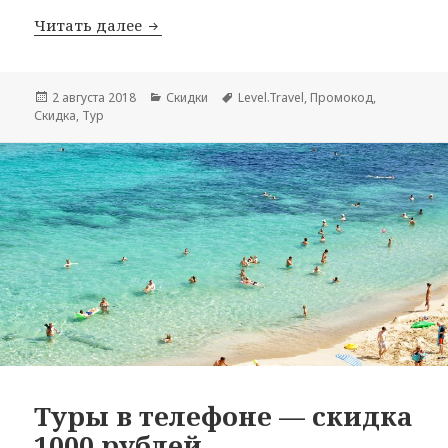
Промокоды от Level.Travel до 23 июля
Читать далее
Опубликовано
Рубрики
Метки
2 августа 2018
Скидки
Level.Travel
,
Промокод
,
Скидка
,
Тур
Туры в телефоне — скидка
1000 рублей