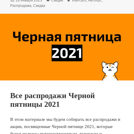
Опубликовано
Рубрики
Метки
18 января 2023
Скидки
Intercars
,
Автобус
,
Распродажа
,
Скидка
Все распродажи Черной
пятницы 2021
В этом материале мы будем собирать все распродажи и
акции, посвященные Черной пятнице 2021, которые
будут полезны путешественникам, туристам и