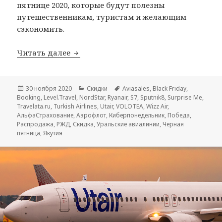
пятнице 2020, которые будут полезны
путешественникам, туристам и желающим
сэкономить.
Все распродажи Черной пятницы 2020
Читать далее
Опубликовано
Рубрики
Метки
30 ноября 2020
Скидки
Aviasales
,
Black Friday
,
Booking
,
Level.Travel
,
NordStar
,
Ryanair
,
S7
,
Sputnik8
,
Surprise Me
,
Travelata.ru
,
Turkish Airlines
,
Utair
,
VOLOTEA
,
Wizz Air
,
АльфаСтрахование
,
Аэрофлот
,
Киберпонедельник
,
Победа
,
Распродажа
,
РЖД
,
Скидка
,
Уральские авиалинии
,
Черная
пятница
,
Якутия