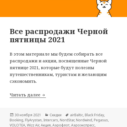
Все распродажи Черной
пятницы 2021
В этом материале мы будем собирать все
распродажи и акции, посвященные Черной
пятнице 2021, которые будут полезны
путешественникам, туристам и желающим
сэкономить.
Все распродажи Черной пятницы 2021
Читать далее
Опубликовано
Рубрики
Метки
30 ноября 2021
Скидки
airBaltic
,
Black Friday
,
Booking
,
FlyArystan
,
Intercars
,
NordStar
,
Nordwind
,
Pegasus
,
VOLOTEA
,
Wizz Air
,
Акция
,
Аэрофлот
,
Аэроэкспресс
,