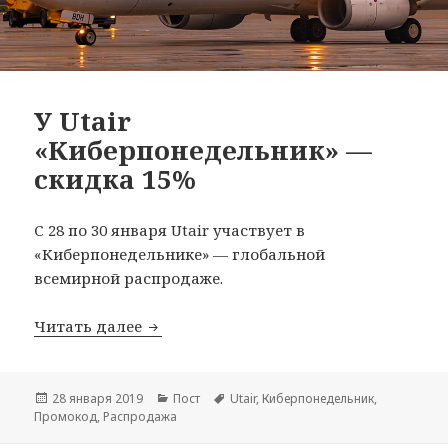
У Utair
«Киберпонедельник» —
скидка 15%
С 28 по 30 января Utair участвует в
«Киберпонедельнике» — глобальной
всемирной распродаже.
У Utair «Киберпонедельник» — скидка
Читать далее
Опубликовано
Рубрики
Метки
28 января 2019
Пост
Utair
,
Киберпонедельник
,
Промокод
,
Распродажа