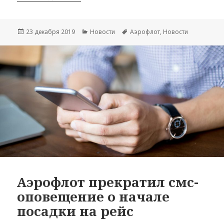
Опубликовано
Рубрики
Метки
23 декабря 2019
Новости
Аэрофлот
,
Новости
Аэрофлот прекратил смс-
оповещение о начале
посадки на рейс