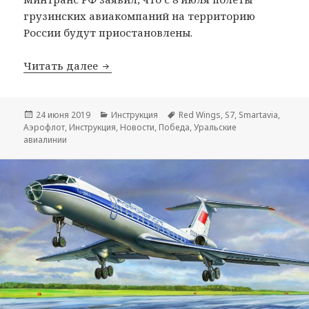
грузинских авиакомпаний на территорию
России будут приостановлены.
Возврат билетов в Грузию — инструкц
Читать далее
Опубликовано
Рубрики
Метки
24 июня 2019
Инструкция
Red Wings
,
S7
,
Smartavia
,
Аэрофлот
,
Инструкция
,
Новости
,
Победа
,
Уральские
авиалинии