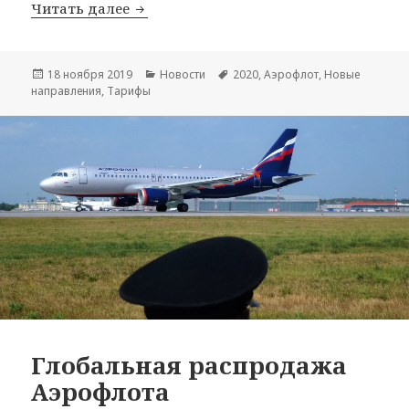
Аэрофлот открыл продажу билетов на
Читать далее
Опубликовано
Рубрики
Метки
18 ноября 2019
Новости
2020
,
Аэрофлот
,
Новые
направления
,
Тарифы
Глобальная распродажа
Аэрофлота