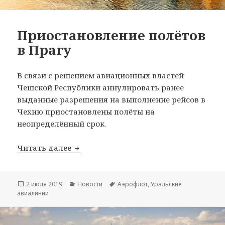
Приостановление полётов
в Прагу
В связи с решением авиационных властей
Чешской Республики аннулировать ранее
выданные разрешения на выполнение рейсов в
Чехию приостановлены полёты на
неопределённый срок.
Приостановление полётов в Прагу
Читать далее
Опубликовано
Рубрики
Метки
2 июля 2019
Новости
Аэрофлот
,
Уральские
авиалинии