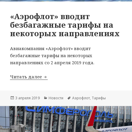
«Аэрофлот» вводит
безбагажные тарифы на
некоторых направлениях
Авиакомпания «Аэрофлот» вводит
безбагажные тарифы на некоторых
направлениях со 2 апреля 2019 года.
«Аэрофлот» вводит безбагажные тар
Читать далее
Опубликовано
Рубрики
Метки
3 апреля 2019
Новости
Аэрофлот
,
Тарифы