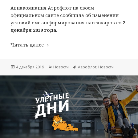
Авиакомпания Аэрофлот на своем
официальном сайте сообщила об изменении
условий смс-информирования пассажиров со
2
декабря 2019 года
.
Аэрофлот прекратил смс-оповещение 
Читать далее
Опубликовано
Рубрики
Метки
4 декабря 2019
Новости
Аэрофлот
,
Новости