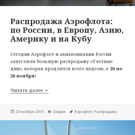
Распродажа Аэрофлота:
по России, в Европу, Азию,
Америку и на Кубу
Сегодня Аэрофлот и авиакомпания Россия
запустили большую распродажу «Улетные
дни», которая продлится всего неделю,
с 20 по
26 ноября
!
Распродажа Аэрофлота: по России, в Е
Читать далее
Опубликовано
Рубрики
Метки
20 ноября 2019
Скидки
Аэрофлот
,
Распродажа