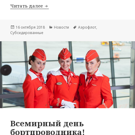
«Аэрофлот» прекратил продажу льгот
Читать далее
Опубликовано
Рубрики
Метки
16 октября 2018
Новости
Аэрофлот
,
Субсидированные
Всемирный день
бортпроводника!