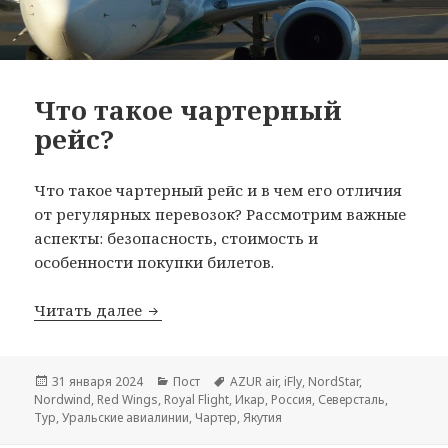
Что такое чартерный
рейс?
Что такое чартерный рейс и в чем его отличия
от регулярных перевозок? Рассмотрим важные
аспекты: безопасность, стоимость и
особенности покупки билетов.
Что такое чартерный рейс?
Читать далее
Опубликовано
Рубрики
Метки
31 января 2024
Пост
AZUR air
,
iFly
,
NordStar
,
Nordwind
,
Red Wings
,
Royal Flight
,
Икар
,
Россия
,
Северсталь
,
Тур
,
Уральские авиалинии
,
Чартер
,
Якутия