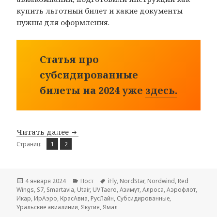
купить льготный билет и какие документы
нужны для оформления.
Статья про
субсидированные
билеты на 2024 уже
здесь.
Субсидированные билеты на 2023 год
Читать далее
Страница
Страница
,
Страниц:
1
2
Опубликовано
Рубрики
Метки
4 января 2024
Пост
iFly
,
NordStar
,
Nordwind
,
Red
Wings
,
S7
,
Smartavia
,
Utair
,
UVTaero
,
Азимут
,
Алроса
,
Аэрофлот
,
Икар
,
ИрАэро
,
КрасАвиа
,
РусЛайн
,
Субсидированные
,
Уральские авиалинии
,
Якутия
,
Ямал