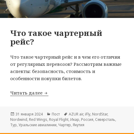
Что такое чартерный
рейс?
Что такое чартерный рейс и в чем его отличия
от регулярных перевозок? Рассмотрим важные
аспекты: безопасность, стоимость и
особенности покупки билетов.
Что такое чартерный рейс?
Читать далее
Опубликовано
Рубрики
Метки
31 января 2024
Пост
AZUR air
,
iFly
,
NordStar
,
Nordwind
,
Red Wings
,
Royal Flight
,
Икар
,
Россия
,
Северсталь
,
Тур
,
Уральские авиалинии
,
Чартер
,
Якутия