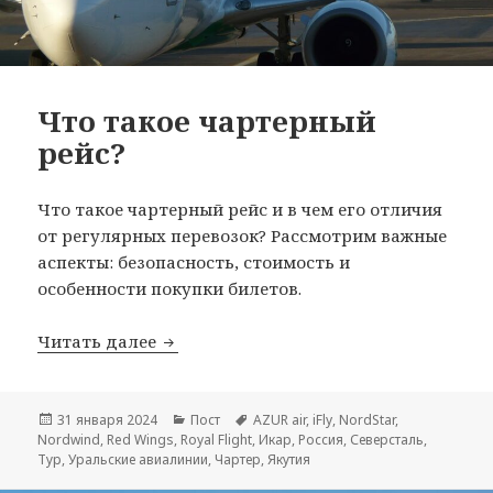
Что такое чартерный
рейс?
Что такое чартерный рейс и в чем его отличия
от регулярных перевозок? Рассмотрим важные
аспекты: безопасность, стоимость и
особенности покупки билетов.
Что такое чартерный рейс?
Читать далее
Опубликовано
Рубрики
Метки
31 января 2024
Пост
AZUR air
,
iFly
,
NordStar
,
Nordwind
,
Red Wings
,
Royal Flight
,
Икар
,
Россия
,
Северсталь
,
Тур
,
Уральские авиалинии
,
Чартер
,
Якутия