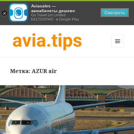
Aviasales —
авиабилеты дешево
Смотреть
Go Travel Un Limited
БЕСПЛАТНО - в Google Play
МЕНЮ
И
Хитрости экономных
ВИДЖЕТЫ
путешественников
Метка:
AZUR air