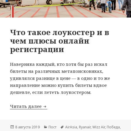
Что такое лоукостер и в
чем плюсы онлайн
регистрации
Наверняка каждый, кто хотя бы раз искал
билеты на различных метапоисковиках,
удивлялся разнице в цене — в одно и то же
направление можно купить билеты вдвое
дешевле, если лететь лоукостером.
Что такое лоукостер и в чем плюсы о
Читать далее
Опубликовано
Рубрики
Метки
8 августа 2019
Пост
AirAsia
,
Ryanair
,
Wizz Air
,
Победа
,