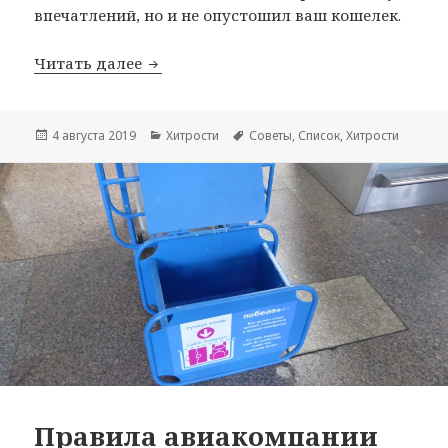
впечатлений, но и не опустошил ваш кошелек.
40 советов для экономных путешеств
Читать далее
Опубликовано
Рубрики
Метки
4 августа 2019
Хитрости
Советы
,
Список
,
Хитрости
Правила авиакомпании