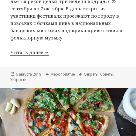
льется рекой целых три недели подряд, с 22
сентября по 7 октября. В день открытия
участники фестиваля проезжают по городу в
повозках с бочками пива в национальных
баварских костюмах под крики приветствия и
фольклорную музыку.
Экономный Октоберфест
Читать далее
Опубликовано
Рубрики
Метки
6 августа 2019
Мероприятие
Секреты
,
Советы
,
Хитрости