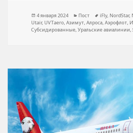
Опубликовано
Рубрики
Метки
4 января 2024
Пост
iFly
,
NordStar
,
Utair
,
UVTaero
,
Азимут
,
Алроса
,
Аэрофлот
,
И
Субсидированные
,
Уральские авиалинии
,