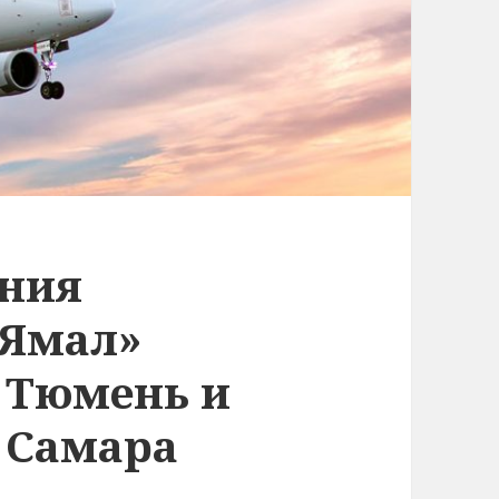
ения
«Ямал»
 Тюмень и
 Самара