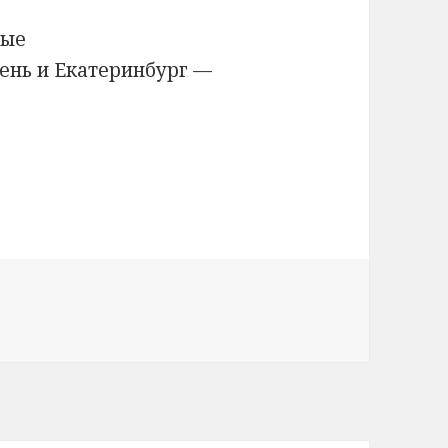
вые
ень и Екатеринбург —
авиакомпании «Ямал» Екатеринбург — Тюмень