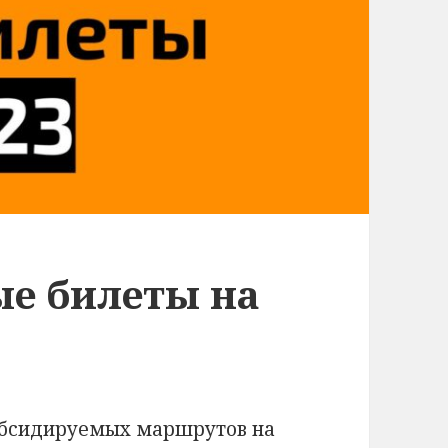
е билеты на
убсидируемых маршрутов на