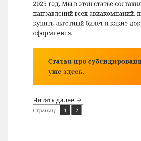
2023 год. Мы в этой статье состав
направлений всех авиакомпаний, п
купить льготный билет и какие д
оформления.
Статья про субсидированн
уже
здесь.
Субсидированные бил
Читать далее
Страница
Страница
Страниц:
1
2
,