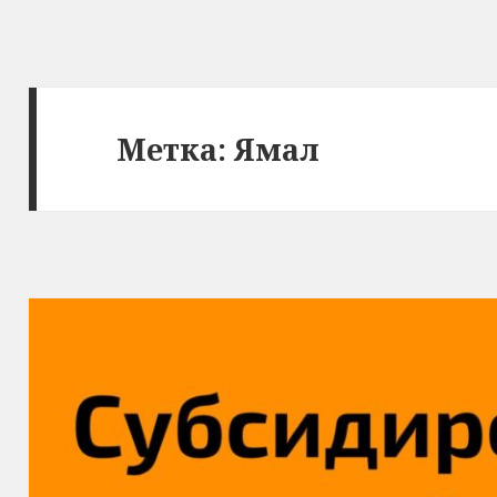
Метка:
Ямал