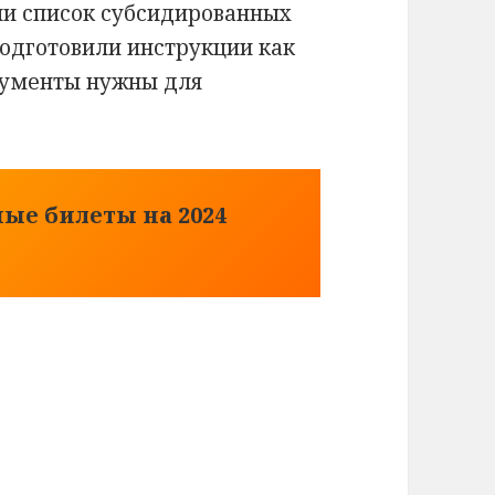
или список субсидированных
одготовили инструкции как
окументы нужны для
ые билеты на 2024
еты на 2023 год