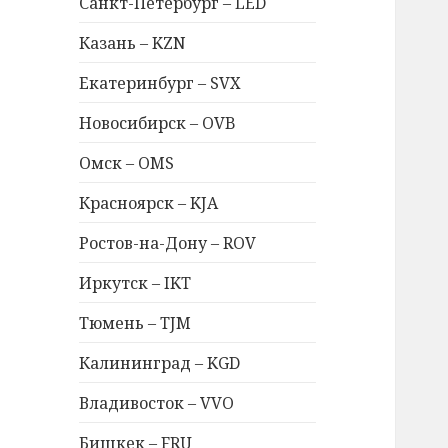
Санкт-Петербург – LED
Казань – KZN
Екатеринбург – SVX
Новосибирск – OVB
Омск – OMS
Красноярск – KJA
Ростов-на-Дону – ROV
Иркутск – IKT
Тюмень – TJM
Калининград – KGD
Владивосток – VVO
Бишкек – FRU